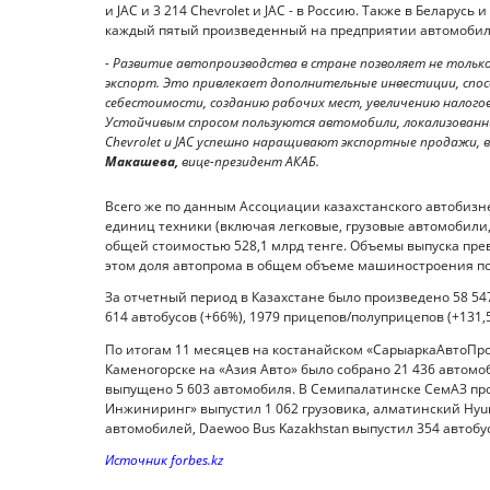
и JAC и 3 214 Chevrolet и JAC - в Россию. Также в Беларус
каждый пятый произведенный на предприятии автомобил
- Развитие автопроизводства в стране позволяет не тольк
экспорт. Это привлекает дополнительные инвестиции, спо
себестоимости, созданию рабочих мест, увеличению налого
Устойчивым спросом пользуются автомобили, локализованны
Chevrolet и JAC успешно наращивают экспортные продажи, в
Макашева,
вице-президент АКАБ.
Всего же по данным Ассоциации казахстанского автобизнес
единиц техники (включая легковые, грузовые автомобили,
общей стоимостью 528,1 млрд тенге. Объемы выпуска прево
этом доля автопрома в общем объеме машиностроения по
За отчетный период в Казахстане было произведено 58 547 
614 автобусов (+66%), 1979 прицепов/полуприцепов (+131
По итогам 11 месяцев на костанайском «СарыаркаАвтоПром
Каменогорске на «Азия Авто» было собрано 21 436 автомоб
выпущено 5 603 автомобиля. В Семипалатинске СемАЗ пр
Инжиниринг» выпустил 1 062 грузовика, алматинский Hyun
автомобилей, Daewoo Bus Kazakhstan выпустил 354 автобу
Источник forbes.kz