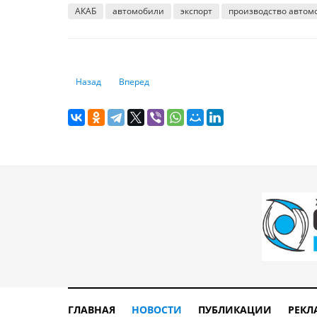
АКАБ
автомобили
экспорт
производство автом
Предыдущий: Кредиты станут дороже c 1 января
Следующий: Казахстан рискует в два раза сн
Назад
Вперед
ГЛАВНАЯ
НОВОСТИ
ПУБЛИКАЦИИ
РЕКЛ