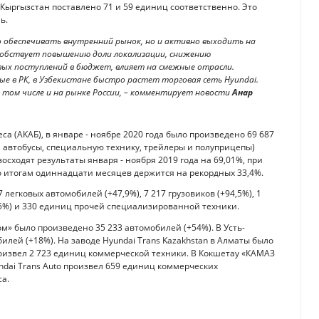
ь и Кыргызстан поставлено 71 и 59 единиц соответственно. Это
ь.
о обеспечивать внутренний рынок, но и активно выходить на
собствует повышению доли локализации, снижению
вых поступлений в бюджет, влияет на смежные отрасли.
е в РК, в Узбекистане быстро растет торговая сеть Hyundai.
 том числе и на рынке России, – комментирует новости
Анар
а (АКАБ), в январе - ноябре 2020 года было произведено 69 687
 автобусы, специальную технику, трейлеры и полуприцепы)
сходят результаты января - ноября 2019 года на 69,01%, при
 итогам одиннадцати месяцев держится на рекордных 33,4%.
легковых автомобилей (+47,9%), 7 217 грузовиков (+94,5%), 1
,5%) и 330 единиц прочей специализированной техники.
» было произведено 35 233 автомобилей (+54%). В Усть-
илей (+18%). На заводе Hyundai Trans Kazakhstan в Алматы было
оизвел 2 723 единиц коммерческой техники. В Кокшетау «КАМАЗ
dai Trans Auto произвел 659 единиц коммерческих
са.