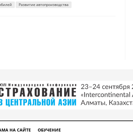
обилей
Развитие автопроизводства
изить урожайность пшеницы из-за изменения климата
АМА НА САЙТЕ
ОБУЧЕНИЕ