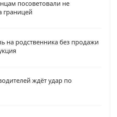
анцам посоветовали не
а границей
ь на родственника без продажи
укция
водителей ждёт удар по