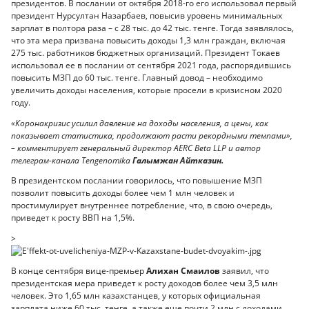
президентов. В послании от октября 2018-го его использовал первый
президент Нурсултан Назарбаев, повысив уровень минимальных
зарплат в полтора раза – с 28 тыс. до 42 тыс. тенге. Тогда заявлялось,
что эта мера призвана повысить доходы 1,3 млн граждан, включая
275 тыс. работников бюджетных организаций. Президент Токаев
использовал ее в послании от сентября 2021 года, распорядившись
повысить МЗП до 60 тыс. тенге. Главный довод – необходимо
увеличить доходы населения, которые просели в кризисном 2020
году.
«Коронакризис усилил давление на доходы населения, а цены, как
показывает статистика, продолжают расти рекордными темпами»,
– комментирует генеральный директор AERC Beta LLP и автор
телеграм-канала Tengenomika
Галымжан Айтказин.
В президентском послании говорилось, что повышение МЗП
позволит повысить доходы более чем 1 млн человек и
простимулирует внутреннее потребление, что, в свою очередь,
приведет к росту ВВП на 1,5%.
>
В конце сентября вице-премьер
Алихан Смаилов
заявил, что
президентская мера приведет к росту доходов более чем 3,5 млн
человек. Это 1,65 млн казахстанцев, у которых официальная
зарплата ниже 60 тыс. тенге, а также еще почти 2 млн с доходами