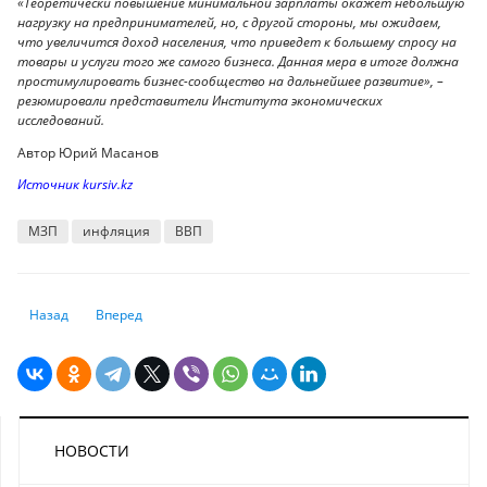
«Теоретически повышение минимальной зарплаты окажет небольшую
нагрузку на предпринимателей, но, с другой стороны, мы ожидаем,
что увеличится доход населения, что приведет к большему спро­су на
товары и услуги того же самого бизнеса. Данная мера в итоге должна
простимулировать бизнес-сообщество на дальнейшее развитие», –
резюмировали представители Института экономических
исследований.
Автор Юрий Масанов
Источник kursiv.kz
МЗП
инфляция
ВВП
Предыдущий: Несколько казахстанских банков пройдут процедуру стр
Следующий: PayPal, Visa и Amazon помогут Банку Англии со
Назад
Вперед
НОВОСТИ