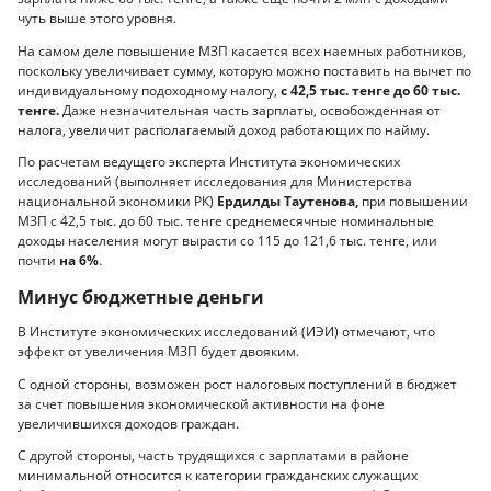
чуть выше этого уровня.
На самом деле повышение МЗП касается всех наемных работников,
поскольку увеличивает сумму, которую можно поставить на вычет по
индивидуальному подоходному налогу,
с 42,5 тыс. тенге до 60 тыс.
тенге.
Даже незначительная часть зарплаты, освобожденная от
налога, увеличит располагаемый доход работающих по найму.
По расчетам ведущего эксперта Института экономических
исследований (выполняет исследования для Министерства
национальной экономики РК)
Ердилды Таутенова,
при повышении
МЗП с 42,5 тыс. до 60 тыс. тенге среднемесячные номинальные
доходы населения могут вырасти со 115 до 121,6 тыс. тенге, или
почти
на 6%
.
Минус бюджетные деньги
В Институте экономических исследований (ИЭИ) отмечают, что
эффект от увеличения МЗП будет двояким.
С одной стороны, возможен рост налоговых поступлений в бюджет
за счет повышения экономической активности на фоне
увеличившихся доходов граждан.
С другой стороны, часть трудящихся с зарплатами в районе
минимальной относится к категории гражданских служащих