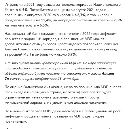
Инфляция в 2021 году вышла за пределы коридора Национального
банка
в 4–6%
. Потребительские цены в августе 2021 года в
сравнении с августом 2020-го выросли
на 8,7%
, в том числе на
продовольствие – на 11,4%, на непродовольственные товары –
7,3%
,
на платные услуги –
6,6%.
Национальный банк ожидает, что в течение 2022 года инфляция
вернется в заданный коридор, но повышение МЗП может
дополнительно стимулировать рост индекса потребительских цен.
Алихан Смаилов уже озвучил оценку по дополнительному вкладу
выросшей МЗП в инфляцию – около
0,7%.
«Но это будет иметь краткосрочный эффект. По мере адаптации
производства к повышению спроса на потребительские товары
эффект инфляции будет постепенно снижаться», – сказал
Алихан
Смаилов
на пресс-конференции 23 сентября.
По оценке Галымжана Айтказина, мера по повышению МЗП внесет
свой вклад в инфляцию в стране, но этот эффект все же будет
ограниченным из-за очень умеренного влияния роста
минимальной зарплаты на увеличение доходов населения.
По мнению экспертов ИЭИ, даже несмотря на потенциальный рост
инфляции, общее влияние повышения МЗП будет скорее
позитивным.