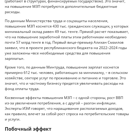
(работают в структурах, финансируемых государством). Это значит,
на повышение МЗП потребуются дополнительные бюджетные
расходы.
По данным Министерства труда и соцзащиты населения,
повышение МЗП коснется 430 тыс. гражданских служащих, у которых
минимальный оклад равен 49 тыс. тенге. Прямой расчет показывает,
что на повышение заработной платы этим работникам необходимо
почти 57 млрд тенге в год. Первый вице-премьер Алихан Смаилов
заявил, что в проекте республиканского бюджета на 2022–2024 годы
уже заложены «все необходимые средства для повышения
зарплаты».
Кроме того, по данным Минтруда, повышение зарплат коснется
примерно 612 тыс. человек, работающих за минималку, – в сельском
хозяйстве, секторе услуг по проживанию и питанию и торговле. Это
значит, что и частному бизнесу придется увеличивать расходы на
фонд оплаты труда.
Косвенные эффекты повышения МЗП – с одной стороны, рост ВВП
из-за увеличения потребления, а с другой – разгон инфляции.
Эксперты ИЭИ говорят, что наращивание располагаемых доходов,
как правило, влечет за собой рост спроса на потребительские товары
и услуги.
Побочный эффект