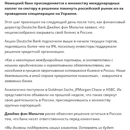
Немецкий банк присоединяется к множеству международных
коллег по сектору в решении покинуть российский рынок из-за
проведения спецоперации на Украине.
Этот шаг произошел на следующий день после того, как финансовый
директор Deutsche Bank Джеймс фон Мольтке заявил, что
нецелесообразно закрывать свой бизнес в России.
Акции Deutsche Bank подскочили выше в начале текущих торгов,
поднявшись более чем на 8%, поскольку инвесторы поддержали
решение кредитной организации.
«Как и некоторые международные партнеры, в соответствии с
нашими юридическими и нормативными обязательствами, мы
находимся в процессе сворачивания оставшегося бизнеса в России. Наша
деятельность в этой стране прекратится полностью», - говорится в
заявлении банка.
Аналогично поступили в Goldman Sachs, JPMorgan Chase и HSBC. Их
представители объявили на прошлой неделе, что также свернут
свою деятельность в России, присоединившись к множеству
крупных корпораций.
Джеймс фон Мольтке
ранее объяснял решение остаться в России
тем, что банк несет ответственность перед клиентами.
«Мы должны поддержать наших клиентов. Оставлять их будет