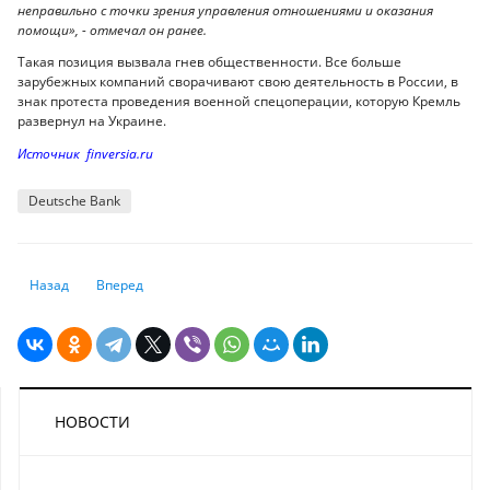
неправильно с точки зрения управления отношениями и оказания
помощи», - отмечал он ранее.
Такая позиция вызвала гнев общественности. Все больше
зарубежных компаний сворачивают свою деятельность в России, в
знак протеста проведения военной спецоперации, которую Кремль
развернул на Украине.
Источник finversia.ru
Deutsche Bank
Предыдущий: Жамаубаев прокомментировал информацию о "единой в
Следующий: PayPal попросил клиентов из России вывести ср
Назад
Вперед
НОВОСТИ