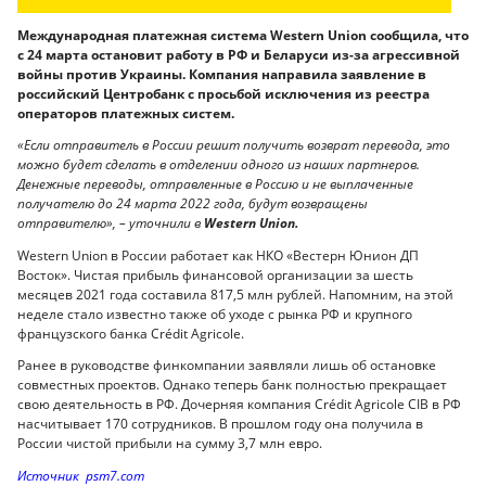
Международная платежная система Western Union сообщила, что
с 24 марта остановит работу в РФ и Беларуси из-за агрессивной
войны против Украины. Компания направила заявление в
российский Центробанк с просьбой исключения из реестра
операторов платежных систем.
«Если отправитель в России решит получить возврат перевода, это
можно будет сделать в отделении одного из наших партнеров.
Денежные переводы, отправленные в Россию и не выплаченные
получателю до 24 марта 2022 года, будут возвращены
отправителю», – уточнили в
Western Union.
Western Union в России работает как НКО «Вестерн Юнион ДП
Восток». Чистая прибыль финансовой организации за шесть
месяцев 2021 года составила 817,5 млн рублей. Напомним, на этой
неделе стало известно также об уходе с рынка РФ и крупного
французского банка Crédit Agricole.
Ранее в руководстве финкомпании заявляли лишь об остановке
совместных проектов. Однако теперь банк полностью прекращает
свою деятельность в РФ. Дочерняя компания Crédit Agricole CIB в РФ
насчитывает 170 сотрудников. В прошлом году она получила в
России чистой прибыли на сумму 3,7 млн евро.
Источник psm7.com