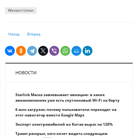
Western Union
Предыдущий: Глава BlackRock пророчит конец глобализации
Следующий: Инфляция в Великобритании достигла 30-летн
Назад
Вперед
НОВОСТИ
Starlink Маска завоевывает авиацию: в каких
авиакомпаниях уже есть спутниковый Wi-Fi на борту
6 млн загрузок: почему пользователи переходят на
этот навигатор вместо Google Maps
Экспорт электромобилей из Китая вырос на 120%
Трамп раскрыл, кого хочет видеть следующим