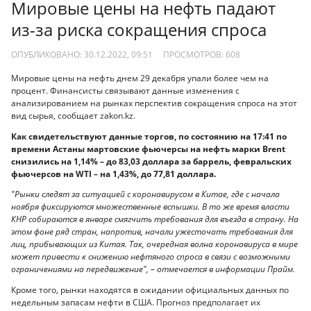
Мировые цены на нефть падают
из-за риска сокращения спроса
ОПУБЛИКОВАНО: 30.12.2022, 09:51
ПРОСМОТРОВ:
608
Мировые цены на нефть днем 29 декабря упали более чем на
процент. Финансисты связывают данные изменения c
анализированием на рынках перспектив сокращения спроса на этот
вид сырья, сообщает zakon.kz.
Как свидетельствуют данные торгов, по состоянию на 17:41 по
времени Астаны мартовские фьючерсы на нефть марки Brent
снизились на 1,14% – до 83,03 доллара за баррель, февральских
фьючерсов на WTI – на 1,43%, до 77,81 доллара.
"Рынки следят за ситуацией с коронавирусом в Китае, где с начала
ноября фиксируются множественные вспышки. В то же время власти
КНР собираются в январе смягчить требования для въезда в страну. На
этом фоне ряд стран, напротив, начали ужесточать требования для
лиц, прибывающих из Китая. Так, очередная волна коронавируса в мире
может привести к снижению нефтяного спроса в связи с возможными
ограничениями на передвижение", – отмечается в информации Прайм.
Кроме того, рынки находятся в ожидании официальных данных по
недельным запасам нефти в США. Прогноз предполагает их