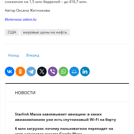
снижение на 1,5 млн баррелей – до 416,7 млн.
Автор Оксана Житникова
Источник zakon.kz
США
мировые цены на нефть
Предыдущий: Выпущены коллекционные монеты BÚRKIT
Следующий: Банковское кредитование компаний в еврозоне
Назад
Вперед
НОВОСТИ
Starlink Маска завоевывает авиацию: в каких
авиакомпаниях уже есть спутниковый Wi-Fi на борту
6 млн загрузок: почему пользователи переходят на
этот навигатор вместо Google Maps