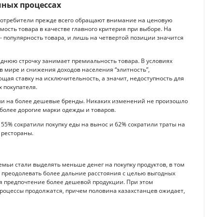
ных процессах
 потребители прежде всего обращают внимание на ценовую
мость товара в качестве главного критерия при выборе. На
 - популярность товара, и лишь на четвертой позиции значится
еднюю строчку занимает премиальность товара. В условиях
 мире и снижения доходов населения “элитность”,
ающая ставку на исключительность, а значит, недоступность для
 покупателя.
шли на более дешевые бренды. Никаких изменений не произошло
 более дорогие марки одежды и товаров.
 55% сократили покупку еды на вынос и 62% сократили траты на
 рестораны.
семьи стали выделять меньше денег на покупку продуктов, в том
ь преодолевать более дальние расстояния с целью выгодных
ая предпочтение более дешевой продукции. При этом
роцессы продолжатся, причем половина казахстанцев ожидает,