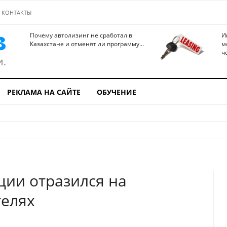
КОНТАКТЫ
Почему автолизинг не сработал в
И
Казахстане и отменят ли программу...
м
ч
РЕКЛАМА НА САЙТЕ
ОБУЧЕНИЕ
яции отразился на
телях