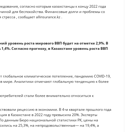
ледования, согласно которым казахстанцы к концу 2022 года
ичиной для беспокойства. Финансовые долги и проблемы со
тресса , сообщает allinsurance.kz .
ний уровень роста мирового ВВП будет на отметке 2,9%. В
 1,4%. Согласно прогнозу, в Казахстане уровень роста ВВП
глобальное климатическое потепление, пандемию COVID-19,
 в мире. Аналитики отмечают глобальную тенденцию к более
потребителей стали более внимательно относиться к
вствовали рецессию в экономике. В 4-м квартале прошлого года
ция в Казахстане в 2022 году превысила 20%. Эксперты
. По данным Бюро национальной статистики РК, цены на
сились на 25,3%, на непродовольственные— на 19,4%, а