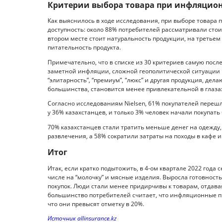
Критерии выбора товара при инфляцион
Как выяснилось в ходе исследования, при выборе товара
доступность: около 88% потребителей рассматривали стои
втором месте стоит натуральность продукции, на третьем
питательность продукта.
Примечательно, что в списке из 30 критериев самую посл
заметной инфляции, сложной геополитической ситуации в
“элитарность”, “премиум”, “люкс” и другая продукция, дел
большинства, становится менее привлекательной в глазах
Согласно исследованиям Nielsen, 61% покупателей пере
у 36% казахстанцев, и только 3% человек начали покупать
70% казахстанцев стали тратить меньше денег на одежду,
развлечения, а 58% сократили затраты на походы в кафе и
Итог
Итак, если кратко подытожить, в 4-ом квартале 2022 года 
числе на “молочку” и мясные изделия. Выросла готовност
покупок. Люди стали менее придирчивы к товарам, отдав
большинство потребителей считает, что инфляционные п
что они превысят отметку в 20%.
Источник allinsurance.kz