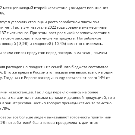
 12 месяцев каждый второй казахстанец ожидает повышения
0%.
вут в условиях стагнации роста заработной платы при
чти нет. Так, в 3-м квартале 2022 года средние ежемесячные
137 тысяч тенге. При этом, рост реальной зарплаты составил
ь свои расходы, в том числе на продукты. Потребление
-овощей (-8,5%) и сладостей (-10,4%) заметно снизились.
тавляли список продуктов перед походом в магазин, причем
доля расходов на продукты из семейного бюджета составляла
%. В то же время в России этот показатель вырос всего на один
ду. Тогда как в Европе расходы на еду составляют всего 14% от
чки казахстанцев. Так, люди переключились на более
искали магазины с низкими ценами и дешевой продукцией, то в
ам и заинтересованность в товарах премиум-сегмента заметно
о 78%.
товары все больше людей выказывают готовность пройти или
у 25% потребителей были готовы преодолевать длинные