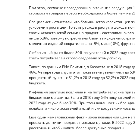
При этом, согласно исследованию, в течение следующих
стоимости товаров первой необходимости более чем на 2
Специалисты отметили, что большинство казахстанцев жи
ускорении роста цен. То есть расходы растут, а доходы по
траты казахстанской семьи на продукты составляли около 
лишь 5,8%, поэтому потребители были вынуждены сократит
молочных изделий сократилось на -9%, мяса (-8%), фруктов
Любопытный факт: более 80% покупателей в 2022 году сос
треть потребителей строго следовали этому списку.
Также, по данным РИА Рейтинг, в Казахстане в 2018 году 
46%. Четыре года спустя этот показатель увеличился до 53
процентный пункт – с 31,2% в 2018 году до 32,2% в 2022 го
бюджета.
Инфляция ощутимо повлияла и на потребительские привы
бюджетные магазины. Если в 2016 году 64% покупателей 
2022 году их уже было 70%. При этом лояльность к бренд
ослабла, а число искателей акций и скидок увеличилось д
Еще один немаловажный факт - из-за повышения цен на 
проехать до точки продаж с низкими ценами. В 2022 год
расстояния, чтобы купить более доступные продукты.