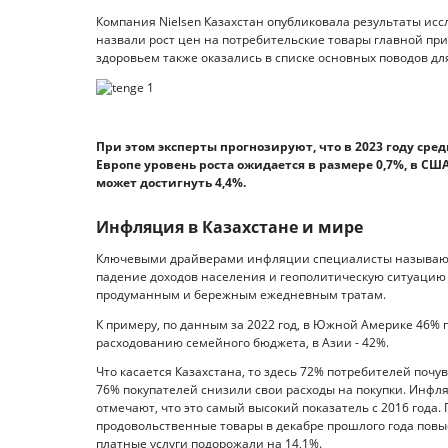
Компания Nielsen Казахстан опубликовала результаты исс
назвали рост цен на потребительские товары главной пр
здоровьем также оказались в списке основных поводов для с
При этом эксперты прогнозируют, что в 2023 году сред
Европе уровень роста ожидается в размере 0,7%, в США
может достигнуть 4,4%.
Инфляция в Казахстане и мире
Ключевыми драйверами инфляции специалисты называют 
падение доходов населения и геополитическую ситуацию
продуманным и бережным ежедневным тратам.
К примеру, по данным за 2022 год, в Южной Америке 46% 
расходованию семейного бюджета, в Азии - 42%.
Что касается Казахстана, то здесь 72% потребителей почу
76% покупателей снизили свои расходы на покупки. Инфля
отмечают, что это самый высокий показатель с 2016 года
продовольственные товары в декабре прошлого года повы
платные услуги подорожали на 14,1%.