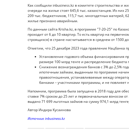
Как сообщили inbusiness.kz в комитете строительства и 
очереди на жилье стоят 645,6 тыс. казахстанцев. Из них 2
209 тыс. бюджетников, 115,7 тыс. многодетных матерей, 62,
жилье признано аварийным.
По данным сайта Krisha.kz, в программе "7-20-25" по Казах
проходит от 6 до 10 квартир. То есть квартир на первичн
строящихся) в стране насчитывается в среднем от 1500 до
Отметим, что 25 декабря 2023 года правление Нацбанка п
Установление годового объема финансирования пр
размере 100 млрд тенге и распределение бюджета п
Снижение вознаграждения банков с 3% до 2,5% год
ипотечным займам, выданным по программе начиная
правоотношения, устанавливаемые между оператор
банками – участниками программы, и не повлияет 
Напомним, программа была запущена в 2018 году для обе
ставке 7% сроком до 25 лет и первоначальным взносом от 
выдано 71 699 льготных займов на сумму 974,1 млрд тенге
Автор Индира Кусаинова
Источник inbusiness.kz