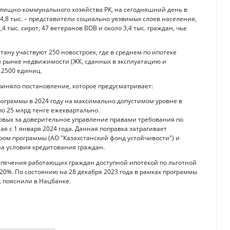
жилищно-коммунального хозяйства РК, на сегодняшний день в
54,8 тыс. – представители социально уязвимых слоев населения,
4 тыс. сирот, 47 ветеранов ВОВ и около 3,4 тыс. граждан, чье
стану участвуют 250 новостроек, где в среднем по ипотеке
ом рынке недвижимости (ЖК, сданных в эксплуатацию и
 2500 единиц.
риняло постановление, которое предусматривает:
ограммы в 2024 году на максимально допустимом уровне в
о 25 млрд тенге ежеквартально.
овых за доверительное управление правами требования по
 с 1 января 2024 года. Данная поправка затрагивает
ом программы (АО "Казахстанский фонд устойчивости") и
на условия кредитования граждан.
спечения работающих граждан доступной ипотекой по льготной
20%. По состоянию на 28 декабря 2023 года в рамках программы
, пояснили в Нацбанке.