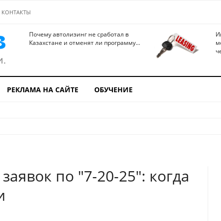
КОНТАКТЫ
Почему автолизинг не сработал в
И
Казахстане и отменят ли программу...
м
ч
РЕКЛАМА НА САЙТЕ
ОБУЧЕНИЕ
аявок по "7-20-25": когда
и