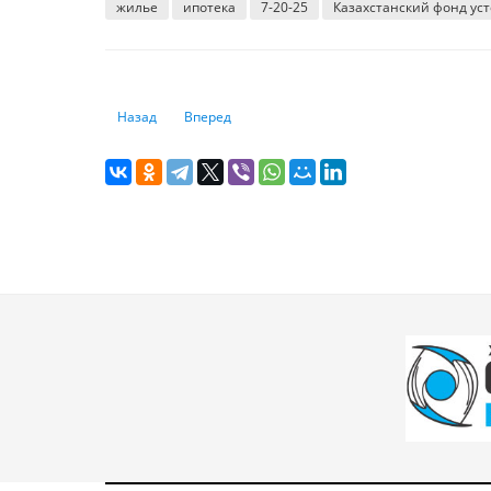
жилье
ипотека
7-20-25
Казахстанский фонд уст
Предыдущий: Протоколы ФРС указывают на вероятное с
Следующий: Чьи мобильные переводы будут те
Назад
Вперед