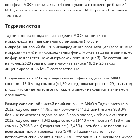
портфель МФО оценивался в 4 трлн сумов, а в госреестре было 84
МФО, можно отметить, что местный рынок МФО растет быстрыми
темпами.
Таджикистан
Таджикское законодательство делит МФО на три типа:
микрокредитная депозитная организация (по сути,
микрофинансовый банк), микрокредитная организация (ограничена
микрозаймами) и микрокредитный фонд (может выдавать займы, но
по форме является некоммерческой организацией). По состоянию
на конец 2023 года в стране насчитывалось 19, 3 и 25 таких
лицензированных МФО соответственно.
По данным за 2023 год, кредитный портфель таджикских МФО
составил 13,6 млрд сомони ($1,29 млрд), показав рост на 29,1 п. п. год
к году, что свидетельствует о том, что рынок находится в активной
фазе роста.
Размер совокупной чистой прибыли рынка МФО в Таджикистане в
2022 году составил 1179,5 млн сомони ($113,2 млн), что на 988,3%
больше показателя годом ранее. В свою очередь, объем активов в
2022 году составил 4,343 млрд сомони ($410 млн) против 4,198 млрд
сомони ($396,3 млн) годом ранее (+3,45%). Чуть больше половины
всех выданных микрокредитов (57%) в Таджикистане — это
потребительские кредиты, еще 20% — это займы на нужды сельского