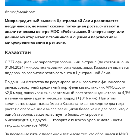
Фото: freepik.com
Микрокредитный рынок в Центральной Азии развивается
неодинаково, но имеет схожий потенциал роста, считают в
аналитическом центре МФО «Робокэш.кз». Эксперты изучили
данные из открытых источников и оценили перспективы
микрокредитования в регионе.
Казахстан
С 227 официально зарегистрированными в стране (по состоянию на
01.04.2024) микрофинансовыми организациями, Казахстан является
лидером по развитию этого сегмента в Центральной Азии.
По данным Агентства по регулированию и развитию финансового
рынка, совокупный кредитный портфель казахстанских МФО достиг
$2,8 млрд, показывая ежеквартальный рост этого индикатора на 4,3%
в течение двенадцати месяцев подряд (+$316 млн). При этом
количество выданных займов в Казахстане за последние два года
растет с опережением числа заемщиков более чем в два раза, что, с
одной стороны, свидетельствует о большом спросе на
микрокредиты, с другой — говорит о высоком уровне лояльности
текущих клиентов МФО.
За последние пять с половиной лет число тех, кто обращался в МФО