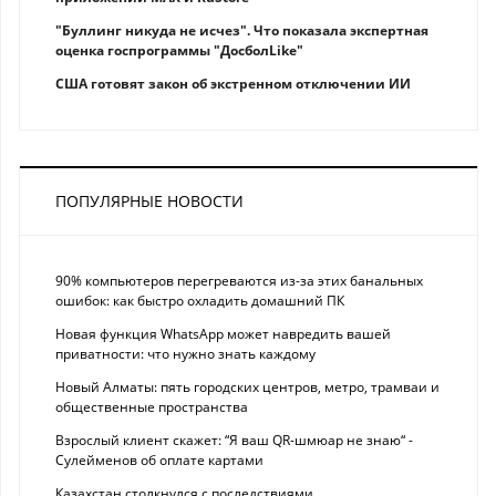
"Буллинг никуда не исчез". Что показала экспертная
оценка госпрограммы "ДосболLike"
США готовят закон об экстренном отключении ИИ
ПОПУЛЯРНЫЕ НОВОСТИ
90% компьютеров перегреваются из-за этих банальных
ошибок: как быстро охладить домашний ПК
Новая функция WhatsApp может навредить вашей
приватности: что нужно знать каждому
Новый Алматы: пять городских центров, метро, трамваи и
общественные пространства
Взрослый клиент скажет: “Я ваш QR-шмюар не знаю“ -
Сулейменов об оплате картами
Казахстан столкнулся с последствиями