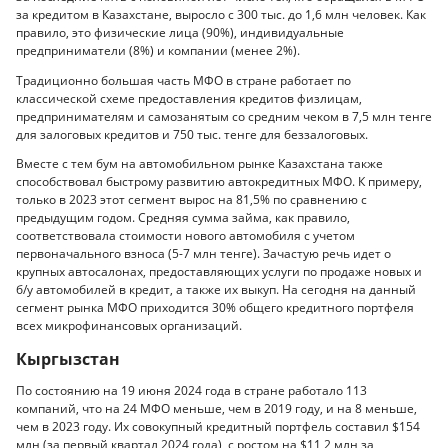
за кредитом в Казахстане, выросло с 300 тыс. до 1,6 млн человек. Как
правило, это физические лица (90%), индивидуальные
предприниматели (8%) и компании (менее 2%).
Традиционно большая часть МФО в стране работает по
классической схеме предоставления кредитов физлицам,
предпринимателям и самозанятым со средним чеком в 7,5 млн тенге
для залоговых кредитов и 750 тыс. тенге для беззалоговых.
Вместе с тем бум на автомобильном рынке Казахстана также
способствовал быстрому развитию автокредитных МФО. К примеру,
только в 2023 этот сегмент вырос на 81,5% по сравнению с
предыдущим годом. Средняя сумма займа, как правило,
соответствовала стоимости нового автомобиля с учетом
первоначального взноса (5-7 млн тенге). Зачастую речь идет о
крупных автосалонах, предоставляющих услуги по продаже новых и
б/у автомобилей в кредит, а также их выкуп. На сегодня на данный
сегмент рынка МФО приходится 30% общего кредитного портфеля
всех микрофинансовых организаций.
Кыргызстан
По состоянию на 19 июня 2024 года в стране работало 113
компаний, что на 24 МФО меньше, чем в 2019 году, и на 8 меньше,
чем в 2023 году. Их совокупный кредитный портфель составил $154
млн (за первый квартал 2024 года), с ростом на $11,2 млн за