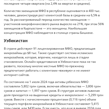
последние четыре квартала (на 2,4% за квартал в среднем).
Количество заемщиков МФО в республике оценивается в 400 тыс.
человек, демонстрируя рост клиентской базы в среднем на 6,5% в
год. За рассматриваемый период количество заемщиков —
участников микрофинансового рынка выросло на 21%, при этом 56%
заемщиков в Кыргызстане — это женщины. Наибольшая
концентрация МФО наблюдается в столице страны Бишкеке.
Узбекистан
В стране действуют 91 лицензированная МФО, предлагающая
микрозаймы до $8 тыс. Также существует система исламских
микрозаймов, которая, впрочем, находится лишь в стадии
становления. Онлайн-кредитование в Узбекистане пока не так
развито, поскольку многие местные МФО по-прежнему
предпочитают работать с клиентами «вживую» и не имеют
интернет-сайтов.
По состоянию на 1 июля 2024 года активы узбекских МФО
составляли 5,802 трлн сумов, включая обязательства — 3,806 трлн
сумов и капитал — 1,997 трлн сумов. В структуре активов львиная
доля приходится на выданные кредиты и микролизинг — 5,299 трлн
сумов. Вместе с начисленными процентами (0,116 трлн) объем
текущего портфеля микрозаймов в Узбекистане составляет 5,415
трлн сумов, или $430 млн. Если учесть, что еще в январе 2024 года