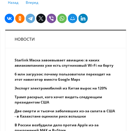
Предыдущий: Антифрод-центр заблокировал подозрительные операци
Следующий: Внесение наличных через банкомат на счет в 
Назад
Вперед
НОВОСТИ
Starlink Маска завоевывает авиацию: в каких
авиакомпаниях уже есть спутниковый Wi-Fi на борту
6 млн загрузок: почему пользователи переходят на
этот навигатор вместо Google Maps
Экспорт электромобилей из Китая вырос на 120%
Трамп раскрыл, кого хочет видеть следующим
президентом США
Две смерти и тысячи заболевших из-за салата в США
- в Казахстане оценили риск вспышки
В России возбудили дело против Apple из-за
приложений MAX и RuStore