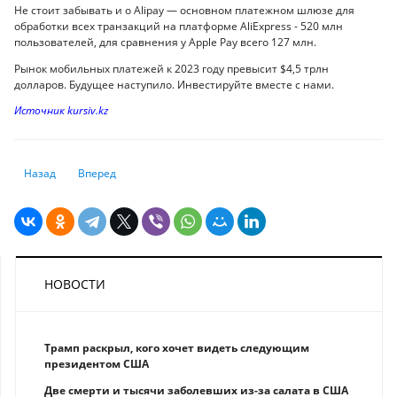
Не стоит забывать и о Alipaу — основном платежном шлюзе для
обработки всех транзакций на платформе AliExpress - 520 млн
пользователей, для сравнения у Apple Pay всего 127 млн.
Рынок мобильных платежей к 2023 году превысит $4,5 трлн
долларов. Будущее наступило. Инвестируйте вместе с нами.
Источник kursiv.kz
Предыдущий: Московская биржа купила 32 360 акций KASE.
Следующий: «Баспана» разместит на KASE облигации на 5 м
Назад
Вперед
НОВОСТИ
Трамп раскрыл, кого хочет видеть следующим
президентом США
Две смерти и тысячи заболевших из-за салата в США