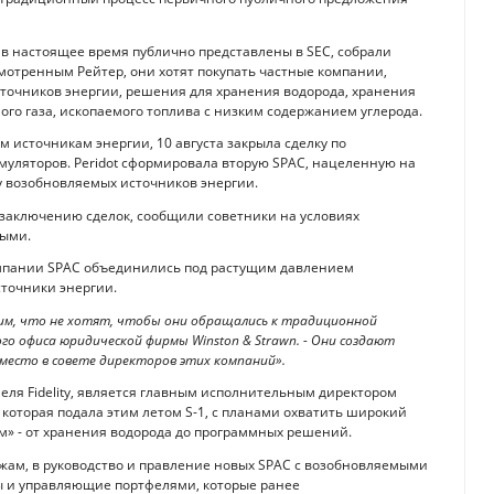
в настоящее время публично представлены в SEC, собрали
смотренным Рейтер, они хотят покупать частные компании,
точников энергии, решения для хранения водорода, хранения
го газа, ископаемого топлива с низким содержанием углерода.
ым источникам энергии, 10 августа закрыла сделку по
муляторов. Peridot сформировала вторую SPAC, нацеленную на
 возобновляемых источников энергии.
 к заключению сделок, сообщили советники на условиях
ными.
мпании SPAC объединились под растущим давлением
сточники энергии.
им, что не хотят, чтобы они обращались к традиционной
го офиса юридической фирмы Winston & Strawn. - Они создают
место в совете директоров этих компаний».
еля Fidelity, является главным исполнительным директором
 которая подала этим летом S-1, с планами охватить широкий
м» - от хранения водорода до программных решений.
жам, в руководство и правление новых SPAC с возобновляемыми
ы и управляющие портфелями, которые ранее