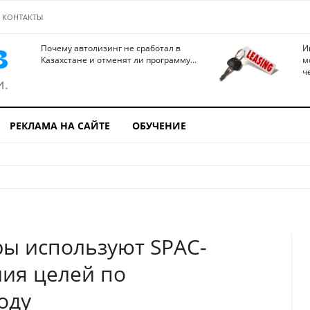
КОНТАКТЫ
Почему автолизинг не сработал в
И
Казахстане и отменят ли программу...
м
ч
РЕКЛАМА НА САЙТЕ
ОБУЧЕНИЕ
ы используют SPAC-
ия целей по
оду