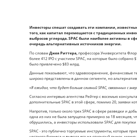
Инвесторы спешат создавать эти компании, известные
того, как капитал перемещается с традиционных инве
выбросов углерода. SPAC были наиболее активны в сф
очередь альтернативных источников энергии.
По словам
Джея Риттера,
профессора Университета Флори
более 412 IPO с участием SPAC, на которые было собрано $
было привлечено $83 млрд.
Данные показывают, что здравоохранение, финансовые т
широко представлены в данном сегменте, но альтернатив
«Я ожидал, что будет больше слияний SPAC, связанных с энер
Согласно интервью агентства Рейтер с восемью консульта
дополнительные SPAC в этой сфере, помимо 20, заявки ко
Напротив, только около трех SPAC в сфере разведки и до
одна из них не была запущена примерно за 18 месяцев, чт
обрушились, а инвесторы использовали SPAC для покупки 
SPAC - это публично торгуемые инструменты, которые пр
частного бизнеса и вывода его на открытый рынок, мину