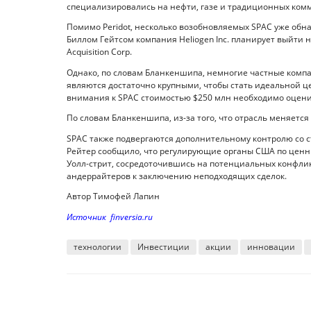
специализировались на нефти, газе и традиционных комм
Помимо Peridot, несколько возобновляемых SPAC уже обн
Биллом Гейтсом компания Heliogen Inc. планирует выйти н
Acquisition Corp.
Однако, по словам Бланкеншипа, немногие частные ком
являются достаточно крупными, чтобы стать идеальной це
внимания к SPAC стоимостью $250 млн необходимо оценив
По словам Бланкеншипа, из-за того, что отрасль меняетс
SPAC также подвергаются дополнительному контролю со 
Рейтер сообщило, что регулирующие органы США по ценн
Уолл-стрит, сосредоточившись на потенциальных конфликт
андеррайтеров к заключению неподходящих сделок.
Автор Тимофей Лапин
Источник finversia.ru
технологии
Инвестиции
акции
инновации