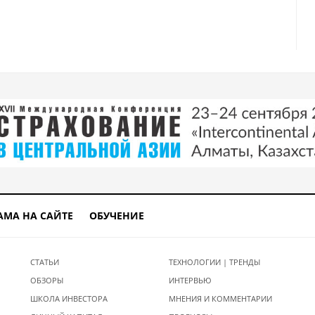
млн тенге
иптовалюты, подорожали по отношению к доллару
АМА НА САЙТЕ
ОБУЧЕНИЕ
СТАТЬИ
ТЕХНОЛОГИИ | ТРЕНДЫ
ОБЗОРЫ
ИНТЕРВЬЮ
ШКОЛА ИНВЕСТОРА
МНЕНИЯ И КОММЕНТАРИИ