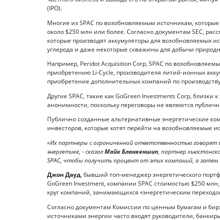
(IPO).
Многие из SPAC по возобновляемым источникам, которые 
около $250 млн или более. Согласно документам SEC, рас
которые производят аккумуляторы для возобновляемых ис
углерода и даже некоторые скважины для добычи природно
Например, Peridot Acquisition Corp, SPAC по возобновляем
приобретению Li-Cycle, производителя литий-ионных акку
приобретение дополнительных компаний по производству
Другие SPAC, такие как GoGreen Investments Corp, близки
анонимности, поскольку переговоры не являются публич
Публично созданные альтернативные энергетические ко
инвесторов, которые хотят перейти на возобновляемые и
«Их партнеры с ограниченной ответственностью говорят 
энергетике, - сказал
Майк Бланкеншип
, партнер хьюстонско
SPAC, чтобы получить процент от этих компаний, а затем 
Джон Дауд
, бывший топ-менеджер энергетического портф
GoGreen Investment, компании SPAC стоимостью $250 млн,
круг компаний, занимающихся «энергетическим переходо
Согласно документам Комиссии по ценным бумагам и бир
источниками энергии часто входят руководители, банкир