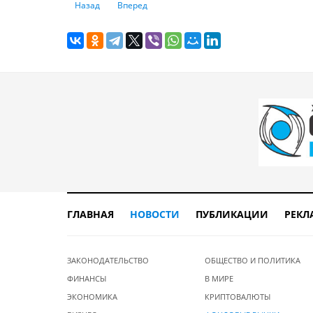
Предыдущий: В какую недвижимость можно вложить 10 
Следующий: Все основные валюты, а также кр
Назад
Вперед
ГЛАВНАЯ
НОВОСТИ
ПУБЛИКАЦИИ
РЕКЛ
ЗАКОНОДАТЕЛЬСТВО
ОБЩЕСТВО И ПОЛИТИКА
ФИНАНСЫ
В МИРЕ
ЭКОНОМИКА
КРИПТОВАЛЮТЫ