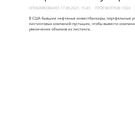
ОПУБЛИКОВАНО: 17.08.2021, 15:45
ПРОСМОТРОВ:
1024
В США бывшие нефтяные инвестбанкиры, портфельные у
листинговых компаний-пустышек, чтобы вывести компани
увеличение объемов их листинга.