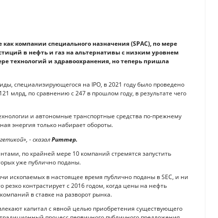
 как компании специального назначения (SPAC), по мере
стиций в нефть и газ на альтернативы с низким уровнем
ере технологий и здравоохранения, но теперь пришла
ды, специализирующегося на IPO, в 2021 году было проведено
121 млрд, по сравнению с 247 в прошлом году, в результате чего
ехнологии и автономные транспортные средства по-прежнему
ная энергия только набирает обороты.
гетикой», - сказал
Риттер.
нтами, по крайней мере 10 компаний стремятся запустить
торых уже публично поданы.
бычи ископаемых в настоящее время публично поданы в SEC, и ни
о резко контрастирует с 2016 годом, когда цены на нефть
компаний в ставке на разворот рынка.
ивлекают капитал с явной целью приобретения существующего
я традиционный процесс первичного публичного предложения