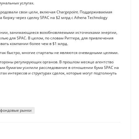
унальных услугах.
ародовали свои цели, включая Chargepoint. Поддерживаемая
а биржу через сделку SPAC на $2 млрд с Athena Technology
пании, занимающиеся возобновляемыми источниками энергии,
лью для SPAC. В целом, по словам Риттера, для привлечения
ать компании более чем в $1 млрд.
я так быстро, многие стартапы не являются очевидными целями.
стороны регулирующих органов. В прошлом месяце агентство
ым бумагам усилили расследование в отношении бума SPAC на
ах интересов и структурах сделок, которые могут подтолкнуть
фондовые рынки