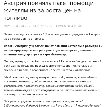
Австрия приняла пакет помощи
жителям из-за роста цен на
топливо
ОПУБЛИКОВАНО: 28.01.2022, 17:19
ПРОСМОТРОВ:
2056
Пакет помощи жителям на 1,7 миллиарда евро учредили в Австрии
из-за роста цен на энергию.
Власти Австрии учредили пакет помощи жителям в размере 1,7
миллиарда евро из-за растущих цен на энергию, заявил в
пятницу канцлер страны Карл Нехаммер.
Он подчеркнул, что в Австрии и во всей Европе наблюдается резкий
рост цен на продукты повседневного пользования, топливо и
энергию в целом, в особенности электричество и отопление.
"Люди в нашей стране чувствуют это подорожание, когда идут за
покупками в магазин, видят счет за газ, заправляются. Нам как
федеральному правительству важно не оставлять людей одних", —
заявил
Нехаммер
на пресс-конференции по итогам саммита в связи с
растущими ценами на энергию.
"Мы решили учредить пакет помощи жителям, который
действительно будет эффективным. Речь идет о 1,7 миллиарда евро",