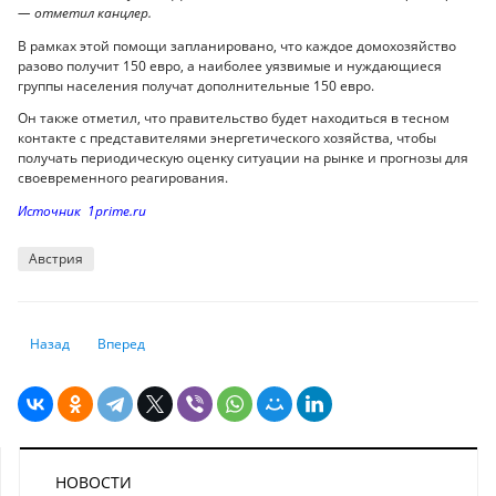
— отметил канцлер.
В рамках этой помощи запланировано, что каждое домохозяйство
разово получит 150 евро, а наиболее уязвимые и нуждающиеся
группы населения получат дополнительные 150 евро.
Он также отметил, что правительство будет находиться в тесном
контакте с представителями энергетического хозяйства, чтобы
получать периодическую оценку ситуации на рынке и прогнозы для
своевременного реагирования.
Источник 1prime.ru
Австрия
Предыдущий: Экономика Испании показала рекордный за 20 лет рост
Следующий: Грядет «зеленая холодная война»
Назад
Вперед
НОВОСТИ