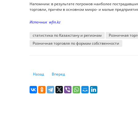
Напомним: в результате погромов наиболее пострадавш
торговли, причём в основном микро- и малые предприятия
Источник wfin.kz
статистика по Казахстану и регионам
Розничная торг
Розничная торговля по формам собственности
Предыдущий: В рейтинге лучших стран для образования 
Следующий: Годовой рост цен на еду достиг
Назад
Вперед