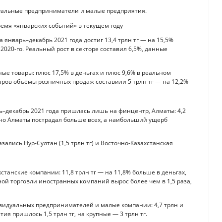
дуальные предприниматели и малые предприятия.
ремя «январских событий» в текущем году
 январь–декабрь 2021 года достиг 13,4 трлн тг — на 15,5%
020-го. Реальный рост в секторе составил 6,5%, данные
е товары: плюс 17,5% в деньгах и плюс 9,6% в реальном
варов объёмы розничных продаж составили 5 трлн тг — на 12,2%
ь–декабрь 2021 года пришлась лишь на финцентр, Алматы: 4,2
нно Алматы пострадал больше всех, а наибольший ущерб
ались Нур-Султан (1,5 трлн тг) и Восточно-Казахстанская
анские компании: 11,8 трлн тг — на 11,8% больше в деньгах,
ной торговли иностранных компаний вырос более чем в 1,5 раза,
видуальных предпринимателей и малые компании: 4,7 трлн и
тия пришлось 1,5 трлн тг, на крупные — 3 трлн тг.