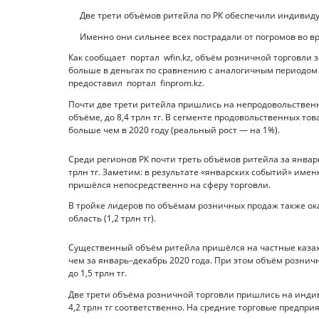
Две трети объёмов ритейла по РК обеспечили индиви
Именно они сильнее всех пострадали от погромов во в
Как сообщает портал wfin.kz, объём розничной торговли за
больше в деньгах по сравнению с аналогичным периодом 2
предоставил портал finprom.kz.
Почти две трети ритейла пришлись на непродовольственны
объёме, до 8,4 трлн тг. В сегменте продовольственных то
больше чем в 2020 году (реальный рост — на 1%).
Среди регионов РК почти треть объёмов ритейла за январ
трлн тг. Заметим: в результате «январских событий» име
пришёлся непосредственно на сферу торговли.
В тройке лидеров по объёмам розничных продаж также оказ
область (1,2 трлн тг).
Существенный объём ритейла пришёлся на частные казахст
чем за январь–декабрь 2020 года. При этом объём рознич
до 1,5 трлн тг.
Две трети объёма розничной торговли пришлись на инди
4,2 трлн тг соответственно. На средние торговые предприя