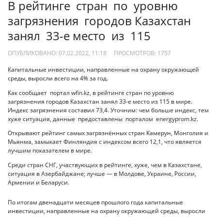
В рейтинге стран по уровню
загрязнения городов Казахстан
занял 33-е место из 115
ОПУБЛИКОВАНО: 07.02.2022, 11:18
ПРОСМОТРОВ:
1757
Капитальные инвестиции, направленные на охрану окружающей
среды, выросли всего на 4% за год.
Как сообщает портал wfin.kz, в рейтинге стран по уровню
загрязнения городов Казахстан занял 33-е место из 115 в мире.
Индекс загрязнения составил 73,4. Уточним: чем больше индекс, тем
хуже ситуация, данные предоставлены порталом energyprom.kz.
Открывают рейтинг самых загрязнённых стран Камерун, Монголия и
Мьянма, замыкает Финляндия с индексом всего 12,1, что является
лучшим показателем в мире.
Среди стран СНГ, участвующих в рейтинге, хуже, чем в Казахстане,
ситуация в Азербайджане; лучше — в Молдове, Украине, России,
Армении и Беларуси.
По итогам двенадцати месяцев прошлого года капитальные
инвестиции, направленные на охрану окружающей среды, выросли