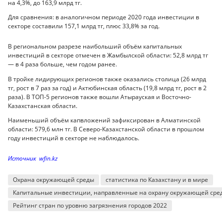
на 4,3%, до 163,9 млрд тг.
Для сравнения: в аналогичном периоде 2020 года инвестиции в
секторе составили 157,1 млрд тг, плюс 33,8% за год.
В региональном разрезе наибольший объём капитальных
инвестиций в секторе отмечен в Жамбылской области: 52,8 млрд тг
— в 4 раза больше, чем годом ранее.
В тройке лидирующих регионов также оказались столица (26 млрд
тг, рост в 7 раз за год) и Актюбинская область (19,8 млрд тг, рост в 2
раза). В ТОП-5 регионов также вошли Атырауская и Восточно-
Казахстанская области.
Наименьший объём капвложений зафиксирован в Алматинской
области: 579,6 млн тг. В Северо-Казахстанской области в прошлом
году инвестиций в секторе не наблюдалось.
Источник wfin.kz
Охрана окружающей среды
статистика по Казахстану и в мире
Капитальные инвестиции, направленные на охрану окружающей сре
Рейтинг стран по уровню загрязнения городов 2022