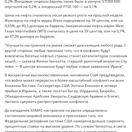
0,2%. Фондовые индексы Европы также были в минусе: STOXX 600
опустился на 0,2%, а лондонский FTSE 100 — на 0,1%.
Цены на нефть снизились после резкого роста на прошлой неделе.
Фьючерсы на нефть марки Brent подешевели на 59 центов, или на
0,65%, до 90,3 доллара за баррель. Американская нефть марки West
Texas Intermediate (WTI) снизилась в цене на 59 центов, или на 0,7%,
до 87,06 доллара за баррель.
"Улучшить настроения на рынке сможет деэскалация любого рода. С
другой стороны, любые признаки того, что в конфликт будут
вовлечены богатые нефтью страны, станет катализатором снижения
акций, — сказала Фиона Чинкотта, старший рыночный аналитик City
Index. — В центре внимания будут любые новые заявления Ирана".
В воскресенье высокопоставленные чиновники США предупредили,
что война может перерасти в более масштабный конфликт на всем
Ближнем Востоке. Госсекретарь США Энтони Блинкен в четверг
прибыл в Израиль, а также посетил Катар, Иорданию, Бахрейн,
Объединенные Арабские Эмираты, Саудовскую Аравию и Египет,
пытаясь сдержать распространение конфликта.
До нападения ХАМАС настроения на рынке определялись
состоянием мировой экономики и прогнозами того, что
Федеральная резервная система США намерена дольше сохранять
процентные ставки на высоком уровне. По словам Чинкотты, в свете
геополитических проблем такая тенденция, а также отчетность