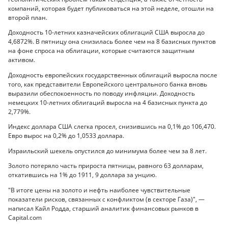
компаний, которая будет публиковаться на этой неделе, отошли на
второй план.
Доходность 10-летних казначейских облигаций США выросла до
4,6872%. В пятницу она снизилась более чем на 8 базисных пунктов
на фоне спроса на облигации, которые считаются защитным
активом.
Доходность европейских государственных облигаций выросла после
того, как представители Европейского центрального банка вновь
выразили обеспокоенность по поводу инфляции. Доходность
немецких 10-летних облигаций выросла на 4 базисных пункта до
2,779%.
Индекс доллара США слегка просел, снизившись на 0,1% до 106,470.
Евро вырос на 0,2% до 1,0533 доллара.
Израильский шекель опустился до минимума более чем за 8 лет.
Золото потеряло часть прироста пятницы, равного 63 долларам,
откатившись на 1% до 1911, 9 доллара за унцию.
"В итоге цены на золото и нефть наиболее чувствительные
показатели рисков, связанных с конфликтом (в секторе Газа)", —
написал Кайл Родда, старший аналитик финансовых рынков в
Capital.com