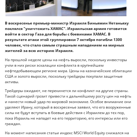
В воскресенье премьер-министр Израиля Биньямин Нетаньяху
поклялся "уничтожить ХАМАС". Израильская армия готовится
войти в сектор Газа для борьбы с боевиками ХАМАС. В
результате атаки этой группировки 7 октября погибли 1300
человек, что стало самым страшным нападением на мирных
жителей за всю историю Израиля.
На прошлой неделе цены на нефть выросли, поскольку инвесторы
учли в них риски эскалации конфликта в крупнейшем
нефтедобывающем регионе мира. Цены на казначейские облигации
США и золото выросли, поскольку трейдеры покупали защитные
активы.
Трейдеры ожидают, не перекинется ли конфликт на другие страны.
Такой сценарий грозит привести к дальнейшему росту цен на нефть
и нанести новый удар по мировой экономике. Особое внимание они
уделяют Ирану, который в воскресенье заявил, что его вооруженные
силы не будут вступать в боевые действия с Израилем до тех пор,
пока Израиль не нападет на его территорию, его интересы или его
граждан.
На момент написания статьи индекс MSCI World Equity снижался на