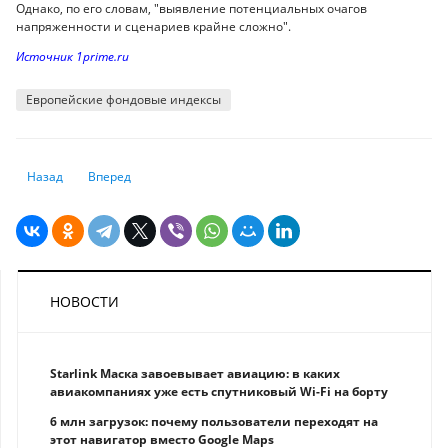
Однако, по его словам, "выявление потенциальных очагов
напряженности и сценариев крайне сложно".
Источник 1prime.ru
Европейские фондовые индексы
Предыдущий: Фондовая биржа: как устроены торги и что важно знать
Следующий: JPM о двух сценариях развития кризиса на Бл
Назад
Вперед
НОВОСТИ
Starlink Маска завоевывает авиацию: в каких
авиакомпаниях уже есть спутниковый Wi-Fi на борту
6 млн загрузок: почему пользователи переходят на
этот навигатор вместо Google Maps