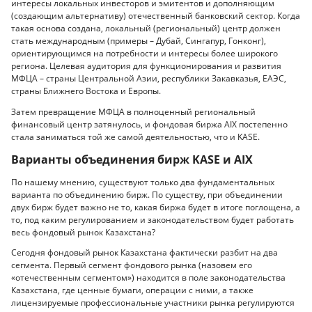
интересы локальных инвесторов и эмитентов и дополняющим
(создающим альтернативу) отечественный банковский сектор. Когда
такая основа создана, локальный (региональный) центр должен
стать международным (примеры – Дубай, Сингапур, Гонконг),
ориентирующимся на потребности и интересы более широкого
региона. Целевая аудитория для функционирования и развития
МФЦА – страны Центральной Азии, республики Закавказья, ЕАЭС,
страны Ближнего Востока и Европы.
Затем превращение МФЦА в полноценный региональный
финансовый центр затянулось, и фондовая биржа AIX постепенно
стала заниматься той же самой деятельностью, что и KASE.
Варианты объединения бирж KASE и AIX
По нашему мнению, существуют только два фундаментальных
варианта по объединению бирж. По существу, при объединении
двух бирж будет важно не то, какая биржа будет в итоге поглощена, а
то, под каким регулированием и законодательством будет работать
весь фондовый рынок Казахстана?
Сегодня фондовый рынок Казахстана фактически разбит на два
сегмента. Первый сегмент фондового рынка (назовем его
«отечественным сегментом») находится в поле законодательства
Казахстана, где ценные бумаги, операции с ними, а также
лицензируемые профессиональные участники рынка регулируются