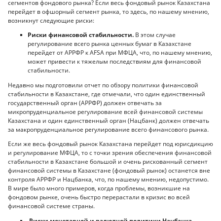
сегментов фондового рынка? Если весь фондовый рынок Казахстана
перейдет в офшорный сегмент рынка, то здесь, по нашему мнению,
возникнут следующие риски:
Риски финансовой стабильности.
В этом случае
регулирование всего рынка ценных бумаг в Казахстане
перейдет от АРРФР к AFSA при МФЦА, что, по нашему мнению,
может привести к тяжелым последствиям для финансовой
стабильности.
Недавно мы подготовили отчет по обзору политики финансовой
стабильности в Казахстане, где отмечали, что один единственный
государственный орган (АРРФР) должен отвечать за
микропруденциальное регулирование всей финансовой системы
Казахстана и один единственный орган (Нацбанк) должен отвечать
за макропруденциальное регулирование всего финансового рынка.
Если же весь фондовый рынок Казахстана перейдет под юрисдикцию
и регулирование МФЦА, то с точки зрения обеспечения финансовой
стабильности в Казахстане большой и очень рискованный сегмент
финансовой системы в Казахстане (фондовый рынок) останется вне
контроля АРРФР и Нацбанка, что, по нашему мнению, недопустимо.
В мире было много примеров, когда проблемы, возникшие на
фондовом рынке, очень быстро перерастали в кризис во всей
финансовой системе страны.
Риски монетарной и валютной политики Нацбанка.