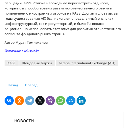
площадки. АРРФР также необходимо пересмотреть ряд норм,
которые бы способствовали развитию отечественного рынка и
привлечению иностранных игроков на KASE. Другими словами, за
годы существования AIX был накоплен определенный опыт, как
инфраструктурный, так и регуляторный, и было бы вполне
рационально использовать этот опыт для развития отечественного
сегмента фондового рынка страны.
Автор Мурат Темирханов
Источник exclusive.kz
KASE
Фондовые биржи
Astana International Exchange (AIX)
Предыдущий: Инвесторы предвкушают рождественское ралли
Следующий: Мировые фондовые рынки снижаются после спа
Назад
Вперед
НОВОСТИ