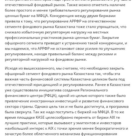
отечественный фондовый рынок. Также можно отметить наличие
более простого и менее требовательного регулирования рынка
ценных бумаг на МФЦА. Конкуренция между двумя биржами
привела к тому, что регулирование АРРФР на отечественном
сегменте фондового рынка Казахстана тоже стало упрощаться, что
снижало избыточную регуляторную нагрузку на местных
профессиональных участников рынка ценных бумаг. Закрытие
офшорного сегмента приведет к устранению такой конкуренции, и
мы надеемся, что АРРФР не остановит свои усилия по улучшению
регулирования, находя правильный баланс между рисками и
регуляторной нагрузкой на фондовом рынке.
Исходя из вышесказанного, мы считаем, что необходимо закрыть
офшорный сегмент фондового рынка Казахстана так, чтобы эта
важная часть финансовой системы Казахстана целиком была под
отечественной юрисдикцией и регулированием. Ранее в Казахстане
уже существовала инициатива создания Регионального
финансового центра (РФЦА), одной из целью которого также было
привлечение иностранных инвестиций и развитие финансового
сектора страны. Однако цель так и не была достигнута, а программа
была свернута. Так же надо поступить с биржей на МФЦА. В то же
время площадке KASE целесообразно перенять от биржи AIX те
лучшие практики, которые вызывают у эмитентов и инвесторов
наибольший интерес к AIX с точки зрения менее бюрократичного и
зачастую более облегченного механизма функционирования