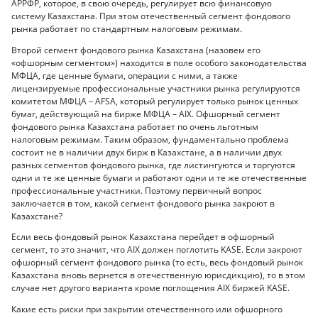
АРРФР, которое, в свою очередь, регулирует всю финансовую
систему Казахстана. При этом отечественный сегмент фондового
рынка работает по стандартным налоговым режимам.
Второй сегмент фондового рынка Казахстана (назовем его
«офшорным сегментом») находится в поле особого законодательства
МФЦА, где ценные бумаги, операции с ними, а также
лицензируемые профессиональные участники рынка регулируются
комитетом МФЦА – AFSA, который регулирует только рынок ценных
бумаг, действующий на бирже МФЦА – AIX. Офшорный сегмент
фондового рынка Казахстана работает по очень льготным
налоговым режимам. Таким образом, фундаментально проблема
состоит не в наличии двух бирж в Казахстане, а в наличии двух
разных сегментов фондового рынка, где листингуются и торгуются
одни и те же ценные бумаги и работают одни и те же отечественные
профессиональные участники. Поэтому первичный вопрос
заключается в том, какой сегмент фондового рынка закроют в
Казахстане?
Если весь фондовый рынок Казахстана перейдет в офшорный
сегмент, то это значит, что AIX должен поглотить KASE. Если закроют
офшорный сегмент фондового рынка (то есть, весь фондовый рынок
Казахстана вновь вернется в отечественную юрисдикцию), то в этом
случае нет другого варианта кроме поглощения AIX биржей KASE.
Какие есть риски при закрытии отечественного или офшорного