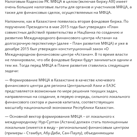
Налоговым Кодексом РК. МФЦА в целом (включая биржу AIX) имеет
очень большие налоговые льготы для органов и участников МФЦА, а
также для финансовых сделок, осуществляемых на МФЦА.
Напомним, как в Казахстане появилась вторая фондовая биржа. По
поручению Президента в мае 2015 года был утвержден «План
совместных действий правительства и Нацбанка по созданию и
развитию Международного финансового центра «Астана» на
долгосрочную перспективу» (далее – План развития МФЦА) и уже в
декабре 2015 был утвержден конституционный закон «О
Международном финансовом центре «Астана»». В то время власти
не планировали, что обе фондовые биржи будут заниматься одним и
тем же. Тогда перед МФЦА в Плане развития ставились следующие
задачи:
— Формирование МФЦА в Казахстане в качестве ключевого
финансового центра для региона Центральной Азии и ЕАЭС
представляется возможным по мере решения текущих задач,
направленных на создание, в первую очередь, сильного локального
финансового сектора и рынков капитала, соответствующих
масштабу национальной экономики Республики Казахстан.
— Основной вектор формирования МФЦА – от локального к
международному: Нур-Султан (Астана) должен стать полноценным
локальным (имеется в виду – региональным) финансовым центром
(примеры – Стамбул, Абу-Даби, Сан-Паулу), объединяющим