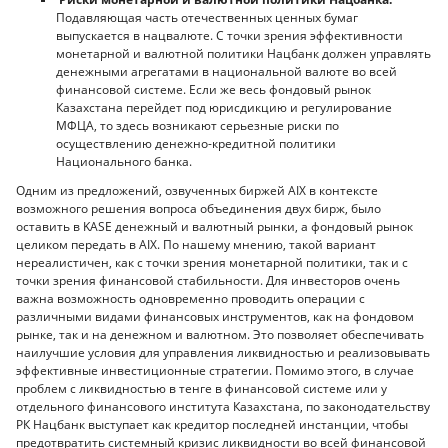
Подавляющая часть отечественных ценных бумаг
выпускается в нацвалюте. С точки зрения эффективности
монетарной и валютной политики Нацбанк должен управлять
денежными агрегатами в национальной валюте во всей
финансовой системе. Если же весь фондовый рынок
Казахстана перейдет под юрисдикцию и регулирование
МФЦА, то здесь возникают серьезные риски по
осуществлению денежно-кредитной политики
Национального банка.
Одним из предложений, озвученных биржей AIX в контексте
возможного решения вопроса объединения двух бирж, было
оставить в KASE денежный и валютный рынки, а фондовый рынок
целиком передать в AIX. По нашему мнению, такой вариант
нереалистичен, как с точки зрения монетарной политики, так и с
точки зрения финансовой стабильности. Для инвесторов очень
важна возможность одновременно проводить операции с
различными видами финансовых инструментов, как на фондовом
рынке, так и на денежном и валютном. Это позволяет обеспечивать
наилучшие условия для управления ликвидностью и реализовывать
эффективные инвестиционные стратегии. Помимо этого, в случае
проблем с ликвидностью в тенге в финансовой системе или у
отдельного финансового института Казахстана, по законодательству
РК Нацбанк выступает как кредитор последней инстанции, чтобы
предотвратить системный кризис ликвидности во всей финансовой