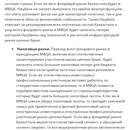
системе страны. Если же весь фондовый рынок Казахстана будет в
МФЦА, Нацбанк не сможет выполнять эту крайне важную функцию,
что опять усиливает риски как для монетарной политики, так и для
политики в области финансовой стабильности. Также Нацбанк
отвечает за регулирование всех платежных систем Казахстана и
уход всего фондового рынка в МФЦА будет означать потерю
контроля Нацбанка над платежной и расчетной инфраструктурой
рынка ценных бумаг.
Налоговые риски.
Переход всего фондового рынка в
юрисдикцию МФЦА, включая всех отечественных
лицензируемых участников рынка ценных бумаг, будет
означать очень большие налоговые потери для бюджета
Казахстана из-за крайне льготных налоговых режимов в
МФЦА. Если же отечественных инвесторов и
профессиональных участников заставят работать по
стандартным налоговым режимам, то в МФЦА появится
недобросовестная конкуренция со стороны нерезидентов,
которые будут иметь большие налоговые льготы. Если же в
МФЦА совсем уберут налоговые льготы, то пропадёт ключевой
смысл для привлечения в данный финансовый центр
иностранных инвесторов и иностранных профессиональных
участников рынка ценных бумаг. Если весь фондовый рынок
Казахстана вернется в отечественный сегмент, а офшорный
сегмент закроют, то все вышеуказанные риски автоматически