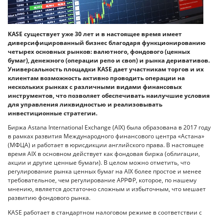
KASE существует уже 30 лет и в настоящее время имеет
диверсифицированный бизнес благодаря функционированию
четырех основных рынков: валютного, фондового (ценных
бумаг), денежного (операции репо и своп) и рынка деривативов.
Универсальность площадки KASE дает участникам торгов и их
клиентам возможность активно проводить операции на
нескольких рынках с различными видами финансовых
инструментов, что позволяет обеспечивать наилучшие условия
для управления ликвидностью и реализовывать
инвестиционные стратегии.
Биржа Astana International Exchange (AIX) была образована в 2017 году
в рамках развития Международного финансового центра «Астана»
(МФЦА) и работает в юрисдикции английского права. В настоящее
время AIX в основном действует как фондовая биржа (облигации,
акции и другие ценные бумаги). В целом можно отметить, что
регулирование рынка ценных бумаг на AIX более простое и менее
требовательное, чем регулирование АРРФР, которое, по нашему
мнению, является достаточно сложным и избыточным, что мешает
развитию фондового рынка.
KASE работает в стандартном налоговом режиме в соответствии с