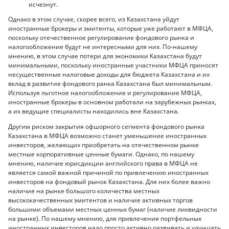
исчезнут.
Однако в этом случае, скорее всего, из Казахстана уйдут
иностранные брокеры и эмитенты, которые уже работают в МФЦА,
поскольку отечественное регулирование фондового рынка и
налогообложение будут не интересными для них. По-нашему
мнению, в этом случае потери для экономики Казахстана будут
минимальными, поскольку иностранные участники МФЦА приносят
несущественные налоговые доходы для бюджета Казахстана и их
вклад в развитие фондового ранка Казахстана был минимальным.
Используя льготное налогообложение и регулирование МФЦА,
иностранные брокеры в основном работали на зарубежных рынках,
а их ведущие специалисты находились вне Казахстана.
Другим риском закрытия офшорного сегмента фондового рынка
Казахстана в МФЦА возможно станет уменьшение иностранных
инвесторов, желающих приобретать на отечественном рынке
местные корпоративные ценные бумаги. Однако, по нашему
мнению, наличие юрисдикции английского права в МФЦА не
является самой важной причиной по привлечению иностранных
инвесторов на фондовый рынок Казахстана. Для них более важно
наличие на рынке большого количества местных
высококачественных эмитентов и наличие активных торгов
большими объемами местных ценных бумаг (наличие ликвидности
на рынке). По нашему мнению, для привлечения портфельных
иностранных инвесторов надо просто активно развивать и улучшать