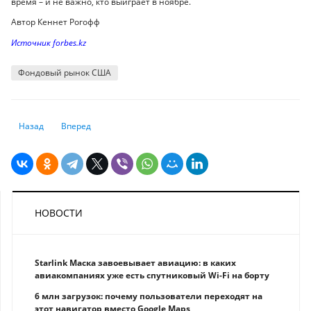
время – и не важно, кто выиграет в ноябре.
Автор Кеннет Рогофф
Источник forbes.kz
Фондовый рынок США
Предыдущий: Какие секторы могут опередить фондовый рынок в 2024 
Следующий: Фондовые индексы Европы растут на открытии
Назад
Вперед
НОВОСТИ
Starlink Маска завоевывает авиацию: в каких
авиакомпаниях уже есть спутниковый Wi-Fi на борту
6 млн загрузок: почему пользователи переходят на
этот навигатор вместо Google Maps