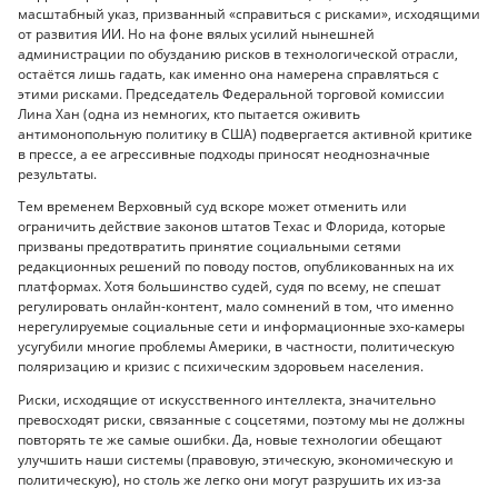
масштабный указ, призванный «справиться с рисками», исходящими
от развития ИИ. Но на фоне вялых усилий нынешней
администрации по обузданию рисков в технологической отрасли,
остаётся лишь гадать, как именно она намерена справляться с
этими рисками. Председатель Федеральной торговой комиссии
Лина Хан (одна из немногих, кто пытается оживить
антимонопольную политику в США) подвергается активной критике
в прессе, а ее агрессивные подходы приносят неоднозначные
результаты.
Тем временем Верховный суд вскоре может отменить или
ограничить действие законов штатов Техас и Флорида, которые
призваны предотвратить принятие социальными сетями
редакционных решений по поводу постов, опубликованных на их
платформах. Хотя большинство судей, судя по всему, не спешат
регулировать онлайн-контент, мало сомнений в том, что именно
нерегулируемые социальные сети и информационные эхо-камеры
усугубили многие проблемы Америки, в частности, политическую
поляризацию и кризис с психическим здоровьем населения.
Риски, исходящие от искусственного интеллекта, значительно
превосходят риски, связанные с соцсетями, поэтому мы не должны
повторять те же самые ошибки. Да, новые технологии обещают
улучшить наши системы (правовую, этическую, экономическую и
политическую), но столь же легко они могут разрушить их из-за