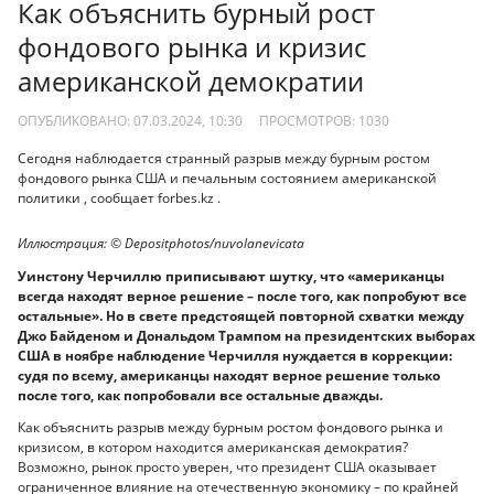
Как объяснить бурный рост
фондового рынка и кризис
американской демократии
ОПУБЛИКОВАНО: 07.03.2024, 10:30
ПРОСМОТРОВ:
1030
Сегодня наблюдается странный разрыв между бурным ростом
фондового рынка США и печальным состоянием американской
политики , сообщает forbes.kz .
Иллюстрация: © Depositphotos/nuvolanevicata
Уинстону Черчиллю приписывают шутку, что «американцы
всегда находят верное решение – после того, как попробуют все
остальные». Но в свете предстоящей повторной схватки между
Джо Байденом и Дональдом Трампом на президентских выборах
США в ноябре наблюдение Черчилля нуждается в коррекции:
судя по всему, американцы находят верное решение только
после того, как попробовали все остальные дважды.
Как объяснить разрыв между бурным ростом фондового рынка и
кризисом, в котором находится американская демократия?
Возможно, рынок просто уверен, что президент США оказывает
ограниченное влияние на отечественную экономику – по крайней