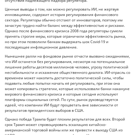
отсутствия надлежащего надзора регулятора.
Ценные выводы о том, как можно регулировать ИИ, не жертвуя
инновациями, содержит история регулирования финансового
сектора. Регуляторы обычно отстают от инноваторов, поэтому им
зачастую трудно найти баланс между эффективностью и рисками.
Однако после финансового кризиса 2008 года регуляторы сумели
принять строгие меры, которые ограничили эффективность рынка,
но при этом позволили банкам выдержать шок Covid-19 и
последующее инфляционное давление.
Нынешнее ралли на фондовом рынке отчасти вызвано ожиданиями,
что ИИ останется без регулирования, несмотря на потенциальное
лишение работы десятков миллионов человек, угрозу политической
нестабильности и искажение общественного диалога. ИИ-отрасль со
временем может накопить достаточно политической силы, чтобы
подавить любые попытки начать её регулировать, при этом она
может копировать стратегии, которые использовали банки накануне
мирового финансового кризиса и которые сегодня используют
платформы социальных сетей. По сути, рынок руководствуется
идеей, что компании ИИ будут процветать вне зависимости от
результатов президентских выборов в США.
Однако победа Трампа будет плохим результатом для всех. Второй
срок Трамп может спровоцировать эскалацию китайско-
американской торговой войны или же привести к выходу США из