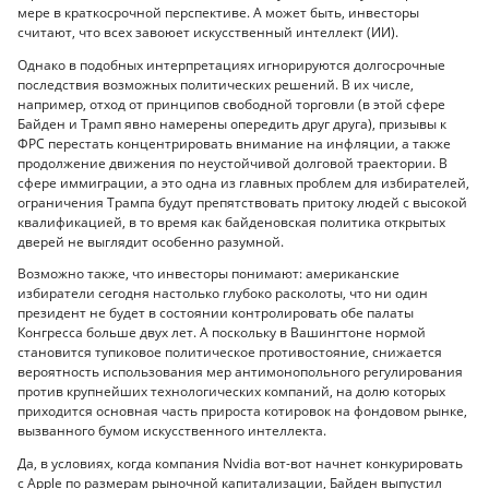
мере в краткосрочной перспективе. А может быть, инвесторы
считают, что всех завоюет искусственный интеллект (ИИ).
Однако в подобных интерпретациях игнорируются долгосрочные
последствия возможных политических решений. В их числе,
например, отход от принципов свободной торговли (в этой сфере
Байден и Трамп явно намерены опередить друг друга), призывы к
ФРС перестать концентрировать внимание на инфляции, а также
продолжение движения по неустойчивой долговой траектории. В
сфере иммиграции, а это одна из главных проблем для избирателей,
ограничения Трампа будут препятствовать притоку людей с высокой
квалификацией, в то время как байденовская политика открытых
дверей не выглядит особенно разумной.
Возможно также, что инвесторы понимают: американские
избиратели сегодня настолько глубоко расколоты, что ни один
президент не будет в состоянии контролировать обе палаты
Конгресса больше двух лет. А поскольку в Вашингтоне нормой
становится тупиковое политическое противостояние, снижается
вероятность использования мер антимонопольного регулирования
против крупнейших технологических компаний, на долю которых
приходится основная часть прироста котировок на фондовом рынке,
вызванного бумом искусственного интеллекта.
Да, в условиях, когда компания Nvidia вот-вот начнет конкурировать
с Apple по размерам рыночной капитализации, Байден выпустил