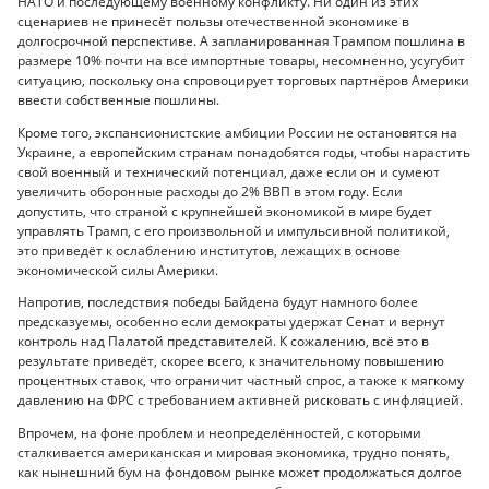
НАТО и последующему военному конфликту. Ни один из этих
сценариев не принесёт пользы отечественной экономике в
долгосрочной перспективе. А запланированная Трампом пошлина в
размере 10% почти на все импортные товары, несомненно, усугубит
ситуацию, поскольку она спровоцирует торговых партнёров Америки
ввести собственные пошлины.
Кроме того, экспансионистские амбиции России не остановятся на
Украине, а европейским странам понадобятся годы, чтобы нарастить
свой военный и технический потенциал, даже если он и сумеют
увеличить оборонные расходы до 2% ВВП в этом году. Если
допустить, что страной с крупнейшей экономикой в мире будет
управлять Трамп, с его произвольной и импульсивной политикой,
это приведёт к ослаблению институтов, лежащих в основе
экономической силы Америки.
Напротив, последствия победы Байдена будут намного более
предсказуемы, особенно если демократы удержат Сенат и вернут
контроль над Палатой представителей. К сожалению, всё это в
результате приведёт, скорее всего, к значительному повышению
процентных ставок, что ограничит частный спрос, а также к мягкому
давлению на ФРС с требованием активней рисковать с инфляцией.
Впрочем, на фоне проблем и неопределённостей, с которыми
сталкивается американская и мировая экономика, трудно понять,
как нынешний бум на фондовом рынке может продолжаться долгое