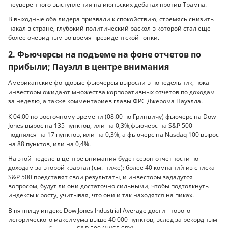
неуверенного выступления на июньских дебатах против Трампа.
В выходные оба лидера призвали к спокойствию, стремясь снизить
накал в стране, глубокий политический раскол в которой стал еще
более очевидным во время президентской гонки.
2. Фьючерсы на подъеме на фоне отчетов по
прибыли; Пауэлл в центре внимания
Американские фондовые фьючерсы выросли в понедельник, пока
инвесторы ожидают множества корпоративных отчетов по доходам
за неделю, а также комментариев главы ФРС Джерома Пауэлла.
К 04:00 по восточному времени (08:00 по Гринвичу) фьючерс на Dow
Jones вырос на 135 пунктов, или на 0,3%,фьючерс на S&P 500
поднялся на 17 пунктов, или на 0,3%, а фьючерс на Nasdaq 100 вырос
на 88 пунктов, или на 0,4%.
На этой неделе в центре внимания будет сезон отчетности по
доходам за второй квартал (см. ниже): более 40 компаний из списка
S&P 500 представят свои результаты, и инвесторы зададутся
вопросом, будут ли они достаточно сильными, чтобы подтолкнуть
индексы к росту, учитывая, что они и так находятся на пиках.
В пятницу индекс Dow Jones Industrial Average достиг нового
исторического максимума выше 40 000 пунктов, вслед за рекордным