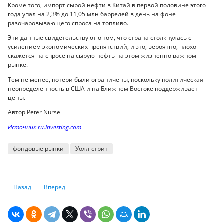
Кроме того, импорт сырой нефти в Китай в первой половине этого
года упал на 2,3% до 11,05 млн баррелей в день на фоне
разочаровывающего спроса на топливо.
Эти данные свидетельствуют о том, что страна столкнулась с
усилением экономических препятствий, и это, вероятно, плохо
скажется на спросе на сырую нефть на этом жизненно важном
рынке.
Тем не менее, потери были ограничены, поскольку политическая
неопределенность в США и на Ближнем Востоке поддерживает
цены.
Автор Peter Nurse
Источник ru.investing.com
фондовые рынки
Уолл-стрит
Предыдущий: В Китае рекордно подорожала компания, чье название 
Следующий: Рынки акций АТР финишировали разнонапра
Назад
Вперед