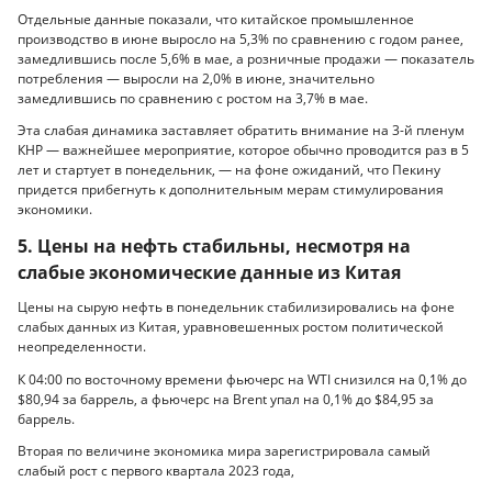
Отдельные данные показали, что китайское промышленное
производство в июне выросло на 5,3% по сравнению с годом ранее,
замедлившись после 5,6% в мае, а розничные продажи — показатель
потребления — выросли на 2,0% в июне, значительно
замедлившись по сравнению с ростом на 3,7% в мае.
Эта слабая динамика заставляет обратить внимание на 3-й пленум
КНР — важнейшее мероприятие, которое обычно проводится раз в 5
лет и стартует в понедельник, — на фоне ожиданий, что Пекину
придется прибегнуть к дополнительным мерам стимулирования
экономики.
5. Цены на нефть стабильны, несмотря на
слабые экономические данные из Китая
Цены на сырую нефть в понедельник стабилизировались на фоне
слабых данных из Китая, уравновешенных ростом политической
неопределенности.
К 04:00 по восточному времени фьючерс на WTI снизился на 0,1% до
$80,94 за баррель, а фьючерс на Brent упал на 0,1% до $84,95 за
баррель.
Вторая по величине экономика мира зарегистрировала самый
слабый рост с первого квартала 2023 года,