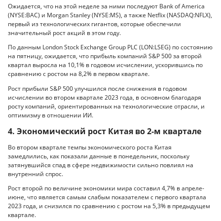
Ожидается, что на этой неделе за ними последуют Bank of America
(NYSE:BAC) и Morgan Stanley (NYSE:MS), а также Netflix (NASDAQ:NFLX),
первый из технологических гигантов, которые обеспечили
значительный рост акций в этом году.
По данным London Stock Exchange Group PLC (LON:LSEG) по состоянию
на пятницу, ожидается, что прибыль компаний S&P 500 за второй
квартал выросла на 10,1% в годовом исчислении, ускорившись по
сравнению с ростом на 8,2% в первом квартале.
Рост прибыли S&P 500 улучшился после снижения в годовом
исчислении во втором квартале 2023 года, в основном благодаря
росту компаний, ориентированных на технологические отрасли, и
оптимизму в отношении ИИ.
4. Экономический рост Китая во 2-м квартале
Во втором квартале темпы экономического роста Китая
замедлились, как показали данные в понедельник, поскольку
затянувшийся спад в сфере недвижимости сильно повлиял на
внутренний спрос.
Рост второй по величине экономики мира составил 4,7% в апреле-
июне, что является самым слабым показателем с первого квартала
2023 года, и снизился по сравнению с ростом на 5,3% в предыдущем
квартале.