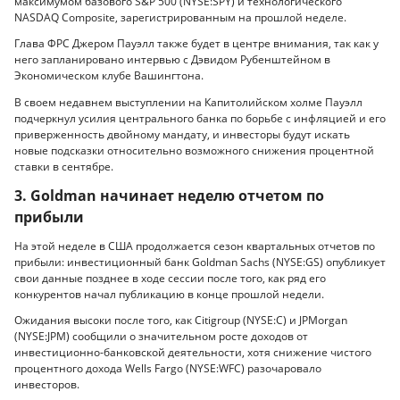
максимумом базового S&P 500 (NYSE:SPY) и технологического
NASDAQ Composite, зарегистрированным на прошлой неделе.
Глава ФРС Джером Пауэлл также будет в центре внимания, так как у
него запланировано интервью с Дэвидом Рубенштейном в
Экономическом клубе Вашингтона.
В своем недавнем выступлении на Капитолийском холме Пауэлл
подчеркнул усилия центрального банка по борьбе с инфляцией и его
приверженность двойному мандату, и инвесторы будут искать
новые подсказки относительно возможного снижения процентной
ставки в сентябре.
3. Goldman начинает неделю отчетом по
прибыли
На этой неделе в США продолжается сезон квартальных отчетов по
прибыли: инвестиционный банк Goldman Sachs (NYSE:GS) опубликует
свои данные позднее в ходе сессии после того, как ряд его
конкурентов начал публикацию в конце прошлой недели.
Ожидания высоки после того, как Citigroup (NYSE:C) и JPMorgan
(NYSE:JPM) сообщили о значительном росте доходов от
инвестиционно-банковской деятельности, хотя снижение чистого
процентного дохода Wells Fargo (NYSE:WFC) разочаровало
инвесторов.