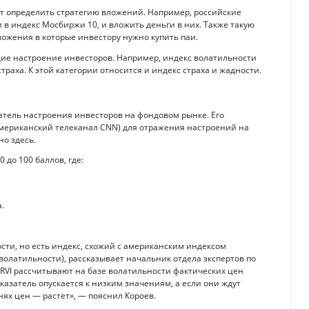
ет определить стратегию вложений. Например, российские
в индекс Мосбиржи 10, и вложить деньги в них. Также такую
ожения в которые инвестору нужно купить паи.
ие настроение инвесторов. Например, индекс волатильности
раха. К этой категории относится и индекс страха и жадности.
азатель настроения инвесторов на фондовом рынке. Его
американский телеканал CNN) для отражения настроений на
о здесь.
 до 100 баллов, где:
.
ости, но есть индекс, схожий с американским индексом
 волатильности), рассказывает начальник отдела экспертов по
RVI рассчитывают на базе волатильности фактических цен
казатель опускается к низким значениям, а если они ждут
ях цен — растет», — пояснил Короев.