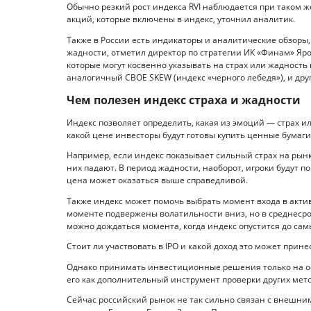
Обычно резкий рост индекса RVI наблюдается при таком ж
акций, которые включены в индекс, уточнил аналитик.
Также в России есть индикаторы и аналитические обзоры
жадности, отметил директор по стратегии ИК «Финам» Яр
которые могут косвенно указывать на страх или жадность 
аналогичный CBOE SKEW (индекс «черного лебедя»), и дру
Чем полезен индекс страха и жадности
Индекс позволяет определить, какая из эмоций — страх и
какой цене инвесторы будут готовы купить ценные бумаги
Например, если индекс показывает сильный страх на рынк
них падают. В период жадности, наоборот, игроки будут п
цена может оказаться выше справедливой.
Также индекс может помочь выбрать момент входа в актив
моменте подвержены волатильности вниз, но в среднесро
можно дождаться момента, когда индекс опустится до самы
Стоит ли участвовать в IPO и какой доход это может прине
Однако принимать инвестиционные решения только на осн
его как дополнительный инструмент проверки других мет
Сейчас российский рынок не так сильно связан с внешни