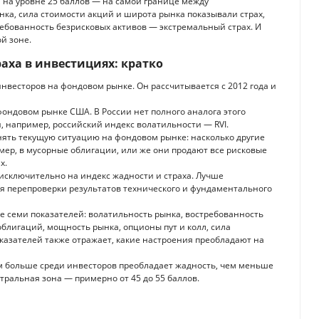
я на уровне 25 баллов — на самой границе между
нка, сила стоимости акций и широта рынка показывали страх,
ребованность безрисковых активов — экстремальный страх. И
й зоне.
аха в инвестициях: кратко
нвесторов на фондовом рынке. Он рассчитывается с 2012 года и
фондовом рынке США. В России нет полного аналога этого
и, например, российский индекс волатильности — RVI.
нять текущую ситуацию на фондовом рынке: насколько другие
мер, в мусорные облигации, или же они продают все рисковые
х.
исключительно на индекс жадности и страха. Лучше
я перепроверки результатов технического и фундаментального
е семи показателей: волатильность рынка, востребованность
блигаций, мощность рынка, опционы пут и колл, сила
оказателей также отражает, какие настроения преобладают на
м больше среди инвесторов преобладает жадность, чем меньше
йтральная зона — примерно от 45 до 55 баллов.