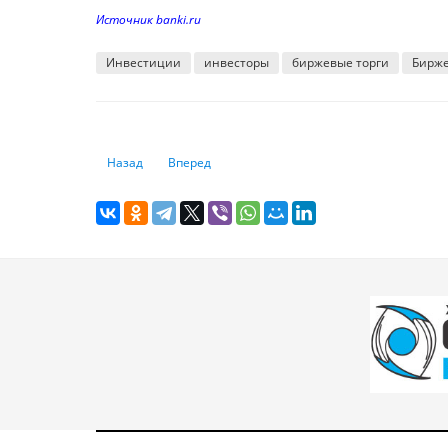
Источник banki.ru
Инвестиции
инвесторы
биржевые торги
Бирже
Предыдущий: Российский рынок продолжает падать, не
Следующий: В какие акции выгодно инвестиров
Назад
Вперед