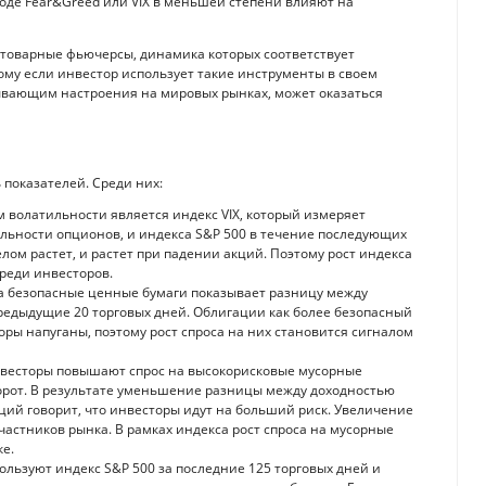
роде Fear&Greed или VIX в меньшей степени влияют на
к товарные фьючерсы, динамика которых соответствует
му если инвестор использует такие инструменты в своем
ывающим настроения на мировых рынках, может оказаться
 показателей. Среди них:
волатильности является индекс VIX, который измеряет
льности опционов, и индекса S&P 500 в течение последующих
целом растет, и растет при падении акций. Поэтому рост индекса
реди инвесторов.
а безопасные ценные бумаги показывает разницу между
редыдущие 20 торговых дней. Облигации как более безопасный
оры напуганы, поэтому рост спроса на них становится сигналом
весторы повышают спрос на высокорисковые мусорные
борот. В результате уменьшение разницы между доходностью
ций говорит, что инвесторы идут на больший риск. Увеличение
частников рынка. В рамках индекса рост спроса на мусорные
е.
ользуют индекс S&P 500 за последние 125 торговых дней и