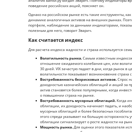
аналитик Банки.ру Богдан Зварич. Поэтому индикаторы в
поведение российских акций, поясняет он.
Однако на российском рынке есть такие инструменты, ка
динамике аналогичных активов на внешних рынках. Поэто
портфеле, наблюдение за данными индикаторами, показ
полезным для него, говорит Зварич.
Как считается индекс
Для расчета индекса жадности и страха используется семь
Волатильность рынка.
Самым известным индексом 
отношение ожидаемого колебания цен, или волати
30 дней. VIX зачастую падает в дни, когда рынок в 
волатильности показывает возникновение страха с
Востребованность безрисковых активов.
Спрос н
доходностью казначейских облигаций и акций за п
актив становятся более популярными, когда инвест
о повышении страха на рынке.
Востребованность мусорных облигаций.
Когда ин
облигации, их доходность начинает падать, и нао
мусорных облигаций и более безопасных гособлига
этого спреда указывает на большую осторожность у
облигации сигнализирует о росте жадности на рынк
Мощность рынка.
Для оценки этого показателя исп