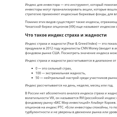
Индекс для инвестора — это инструмент, который помога
инвесторы могут проанализировать акции, которые вошли 
стратегию применяют индексные биржевые фонды, для вл
Помимо этих видов существуют также индексы, отражающ
Чикагской биржи опционов (VIX) еще называют индексом ст
Что такое индекс страха и жадности
Индекс страха и жадности (Fear & Greed Index) — это пок
придумали в 2012 году журналисты CNN Money (входит в 
фондовом рынке США. Посмотреть значение индекса можн
Индекс страха и жадности рассчитывается в диапазоне от 0
0 — это сильный страх,
100 — экстремальная жадность,
50 — нейтральный настрой среди участников рынка
Индекс рассчитывается на день, неделю, месяц или год.
В России нет абсолютного аналога индекса страха и жадн
волатильности VIX, он называется RVI (российский индекс
фондовому рынку «БКС Мир инвестиций» Альберт Короев. 
опционов на индекс РТС. «Если инвесторы спокойны, то по
турбулентности и не уверены в движении рынка или уровн