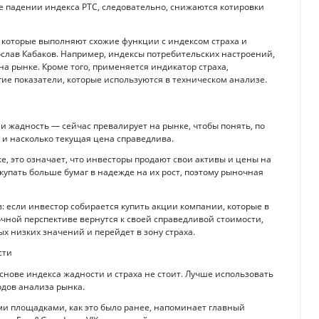
е падении индекса РТС, следовательно, снижаются котировки
, которые выполняют схожие функции с индексом страха и
ослав Кабаков. Например, индексы потребительских настроений,
на рынке. Кроме того, применяется индикатор страха,
гие показатели, которые используются в техническом анализе.
ли жадность — сейчас превалирует на рынке, чтобы понять, по
 и насколько текущая цена справедлива.
е, это означает, что инвесторы продают свои активы и цены на
окупать больше бумаг в надежде на их рост, поэтому рыночная
: если инвестор собирается купить акции компании, которые в
чной перспективе вернутся к своей справедливой стоимости,
х низких значений и перейдет в зону страха.
сти
ове индекса жадности и страха не стоит. Лучше использовать
одов анализа рынка.
ми площадками, как это было ранее, напоминает главный