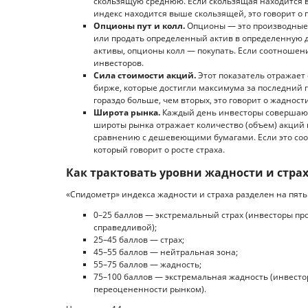
скользящую среднюю. Если скользящая находится в
индекс находится выше скользящей, это говорит о
Опционы пут и колл.
Опционы — это производные 
или продать определенный актив в определенную д
активы, опционы колл — покупать. Если соотношение
инвесторов.
Сила стоимости акций.
Этот показатель отражает
бирже, которые достигли максимума за последний г
гораздо больше, чем вторых, это говорит о жадност
Широта рынка.
Каждый день инвесторы совершают
широты рынка отражает количество (объем) акций 
сравнению с дешевеющими бумагами. Если это соо
который говорит о росте страха.
Как трактовать уровни жадности и стра
«Спидометр» индекса жадности и страха разделен на пять
0–25 баллов — экстремальный страх (инвесторы про
справедливой);
25–45 баллов — страх;
45–55 баллов — нейтральная зона;
55–75 баллов — жадность;
75–100 баллов — экстремальная жадность (инвесто
переоцененности рынком).