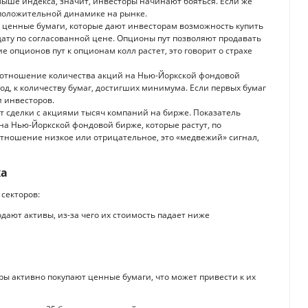
ыше индекса, значит, инвесторы начинают бояться. Если же
 положительной динамике на рынке.
ценные бумаги, которые дают инвесторам возможность купить
ату по согласованной цене. Опционы пут позволяют продавать
 опционов пут к опционам колл растет, это говорит о страхе
 отношение количества акций на Нью-Йоркской фондовой
од, к количеству бумаг, достигших минимума. Если первых бумаг
и инвесторов.
 сделки с акциями тысяч компаний на бирже. Показатель
на Нью-Йоркской фондовой бирже, которые растут, по
тношение низкое или отрицательное, это «медвежий» сигнал,
ха
 секторов:
дают активы, из-за чего их стоимость падает ниже
ры активно покупают ценные бумаги, что может привести к их