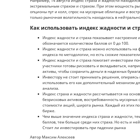
Например, 14 августа индекс страха и жадности находилс
экстремальным страхом и страхом. При этом мощность ры
опционы пут и колл, спрос на мусорные облигации и вост
только рыночная волатильность находилась в нейтрально
Как использовать индекс жадности и стр
Индекс жадности и страха показывает настроение и
обозначается количеством баллов от 0 до 100.
Индекс жадности и страха можно использовать на 
индекса по методологии, но есть схожие показател
Индекс жадности и страха помогает инвесторам по
участники готовы рисковать и вкладываться, напри
активы, чтобы сохранить деньги в надежных бумага
Инвестору не стоит принимать решения, опираясь 
использовать его как дополнительный механизм дл
анализа.
Индекс страха и жадности рассчитывается на основ
безрисковых активов, востребованность мусорных о
стоимости акций, широта рынка. Каждый из этих п
бирже.
Чем выше значение индекса страха и жадности, те
баллов, тем больше среди них страха. Но есть и не
Стоит ли инвестировать при падении рынка
Автор Максим Алексеев