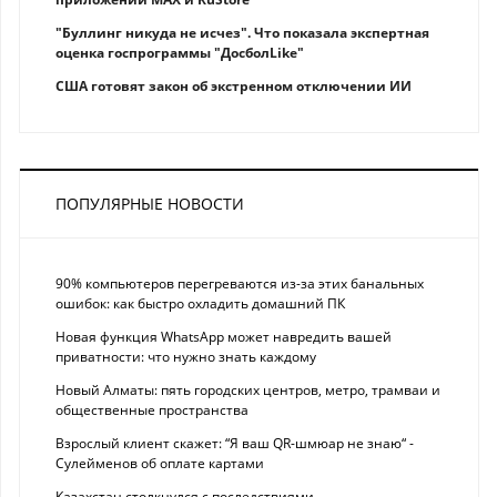
"Буллинг никуда не исчез". Что показала экспертная
оценка госпрограммы "ДосболLike"
США готовят закон об экстренном отключении ИИ
ПОПУЛЯРНЫЕ НОВОСТИ
90% компьютеров перегреваются из-за этих банальных
ошибок: как быстро охладить домашний ПК
Новая функция WhatsApp может навредить вашей
приватности: что нужно знать каждому
Новый Алматы: пять городских центров, метро, трамваи и
общественные пространства
Взрослый клиент скажет: “Я ваш QR-шмюар не знаю“ -
Сулейменов об оплате картами
Казахстан столкнулся с последствиями