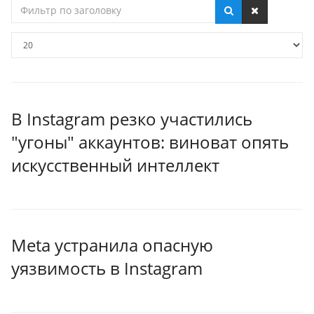
Фильтр
по
заголовку
Кол-
во
строк:
В Instagram резко участились
"угоны" аккаунтов: виноват опять
искусственный интеллект
Meta устранила опасную
уязвимость в Instagram