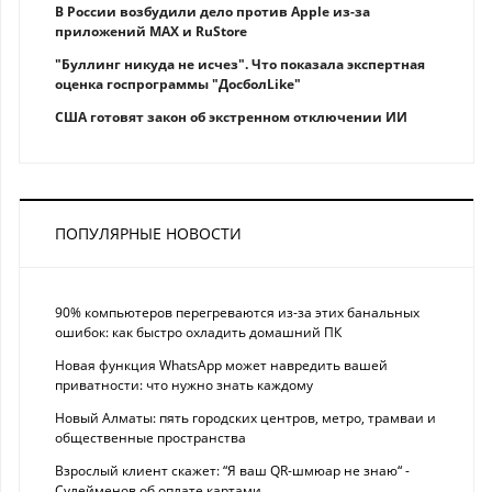
В России возбудили дело против Apple из-за
приложений MAX и RuStore
"Буллинг никуда не исчез". Что показала экспертная
оценка госпрограммы "ДосболLike"
США готовят закон об экстренном отключении ИИ
ПОПУЛЯРНЫЕ НОВОСТИ
90% компьютеров перегреваются из-за этих банальных
ошибок: как быстро охладить домашний ПК
Новая функция WhatsApp может навредить вашей
приватности: что нужно знать каждому
Новый Алматы: пять городских центров, метро, трамваи и
общественные пространства
Взрослый клиент скажет: “Я ваш QR-шмюар не знаю“ -
Сулейменов об оплате картами