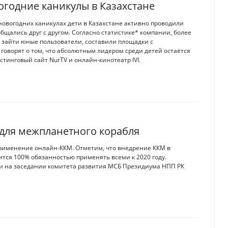
огодние каникулы в Казахстане
новогодних каникулах дети в Казахстане активно проводили
бщались друг с другом. Согласно статистике* компании, более
ь зайти юные пользователи, составили площадки с
оворят о том, что абсолютным лидером среди детей остаётся
стинговый сайт NurTV и онлайн-кинотеатр IVI.
 для межпланетного корабля
применение онлайн-ККМ. Отметим, что внедрение ККМ в
ится 100% обязанностью применять всеми к 2020 году.
и на заседании комитета развития МСБ Президиума НПП РК