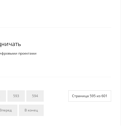
дничать
цифровыми проектами
2
593
594
Страница 595 из 601
Вперед
В конец