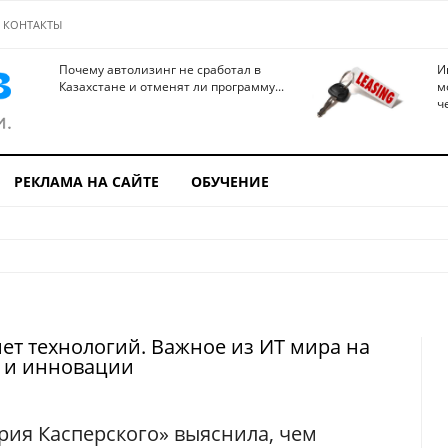
КОНТАКТЫ
Почему автолизинг не сработал в
И
Казахстане и отменят ли программу...
м
ч
РЕКЛАМА НА САЙТЕ
ОБУЧЕНИЕ
ет технологий. Важное из ИТ мира на
с и инновации
рия Касперского» выяснила, чем