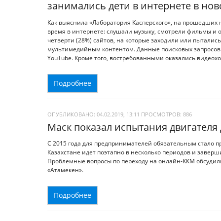
занимались дети в интернете в нов
Как выяснила «Лаборатория Касперского», на прошедших 
время в интернете: слушали музыку, смотрели фильмы и о
четверти (28%) сайтов, на которые заходили или пыталис
мультимедийным контентом. Данные поисковых запросов г
YouTube. Кроме того, востребованными оказались видеохо
Подробнее
ОПУБЛИКОВАНО: 04.02.2019, 13:11
ПРОСМОТРОВ:
886
Маск показал испытания двигателя
С 2015 года для предпринимателей обязательным стало 
Казахстане идет поэтапно в несколько периодов и заверш
Проблемные вопросы по переходу на онлайн-ККМ обсудил
«Атамекен».
Подробнее