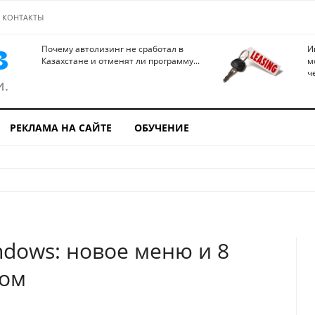
КОНТАКТЫ
Почему автолизинг не сработал в
И
Казахстане и отменят ли программу...
м
ч
РЕКЛАМА НА САЙТЕ
ОБУЧЕНИЕ
ndows: новое меню и 8
том