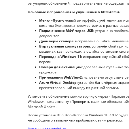
регулярных обновлений, предварительные не содержат па
Основные исправления и улучшения в KB5045594:
Меню «Пуск»:
новый интерфейс с учётными запися
команда блокировки переместились в разные разд
Подключение МФУ через USB:
устранена проблема
документов.
Драйверы сканера:
исправлена ошибка, мешавшая 
Виртуальные коммутаторы:
устранён сбой при ис
машинах, где происходила ошибка остановки сист
Переход на Windows 11:
исправлен случайный сбой
версии.
Номера для активации:
добавлены актуальные те
продуктов.
Приложения WebView2:
исправлено отсутствие рас
Azure Virtual Desktop:
устранён баг с чёрным экра
препятствовавший выходу из учётной записи.
Установить обновление можно вручную через «Параметр
Windows», нажав кнопку «Проверить наличие обновлений».
Microsoft Update.
После установки KB5045594 сборка Windows 10 22H2 будет 
не сообщала о выявленных проблемах с этим релизом.
Источник securitylab.ru