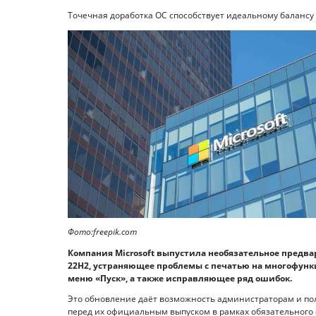
Точечная доработка ОС способствует идеальному балансу у
Фото:freepik.com
Компания Microsoft выпустила необязательное предва
22H2, устраняющее проблемы с печатью на многофун
меню «Пуск», а также исправляющее ряд ошибок.
Это обновление даёт возможность администраторам и по
перед их официальным выпуском в рамках обязательного е