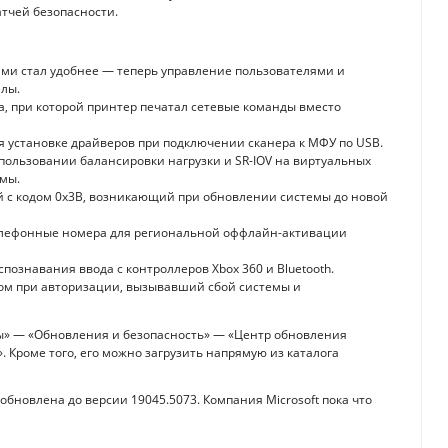
тчей безопасности.
ми стал удобнее — теперь управление пользователями и
елы.
, при которой принтер печатал сетевые команды вместо
установке драйверов при подключении сканера к МФУ по USB.
пользовании балансировки нагрузки и SR-IOV на виртуальных
емы.
 с кодом 0x3B, возникающий при обновлении системы до новой
лефонные номера для региональной оффлайн-активации
познавания ввода с контроллеров Xbox 360 и Bluetooth.
ном при авторизации, вызывавший сбой системы и
ы» — «Обновления и безопасность» — «Центр обновления
 Кроме того, его можно загрузить напрямую из каталога
обновлена до версии 19045.5073. Компания Microsoft пока что