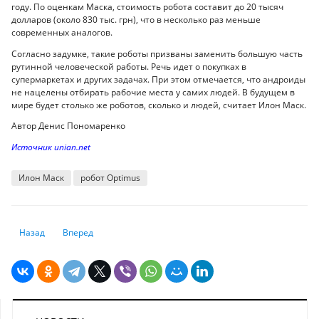
году. По оценкам Маска, стоимость робота составит до 20 тысяч
долларов (около 830 тыс. грн), что в несколько раз меньше
современных аналогов.
Согласно задумке, такие роботы призваны заменить большую часть
рутинной человеческой работы. Речь идет о покупках в
супермаркетах и других задачах. При этом отмечается, что андроиды
не нацелены отбирать рабочие места у самих людей. В будущем в
мире будет столько же роботов, сколько и людей, считает Илон Маск.
Автор Денис Пономаренко
Источник unian.net
Илон Маск
робот Optimus
Предыдущий: Нежелательные звонки - как спам-вызов на Android
Следующий: Как проверить телефон на прослушку — секрет
Назад
Вперед