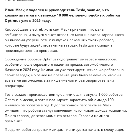
Илон Маск, владелец и руководитель Tesla, заявил, что
компания готова к выпуску 10 000 человекоподобных роботов
Optimus уже в 2025 году.
Как сообщает Electrek, хоть сам Маск признает, что цель
амбициозна, и выпуск может оказаться меньше запланированного,
он выразил уверенность в выпуске нескольких тысяч роботов,
которые будут задействованы на заводах Tesla для помощи в
производственных процессах.
Обсуждение роботов Optimus подогревает интерес инвесторов,
особенно после серьезного падения продаж автомобильного
бизнеса в 2024 году. Компания уже тестирует несколько роботов на
своих заводах, но ранее на презентациях было замечено, что они
все ее не автономны, а за их движения и разговоры отвечали
операторы.
Tesla создает производственную линию для выпуска 1 000 роботов
Optimus в месяц, а затем планирует нарастить объемы до 100
миллионов роботов в год. В долгосрочной перспективе Маск
ожидает, что роботы станут ключевым источником дохода компании.
По его словам, до этого момента осталось "совсем немного
времени".
Продажи роботов третьим лицам планируется начать в следующем