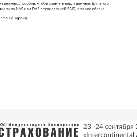
надежных способов, чтобы хранить ваши данные. Для этого
а типа NAS или DAS с технологией RAID, а также облака.
лефон Андроид.
если айфоны не будут производить в США
ет менять ваши "слабые" пароли