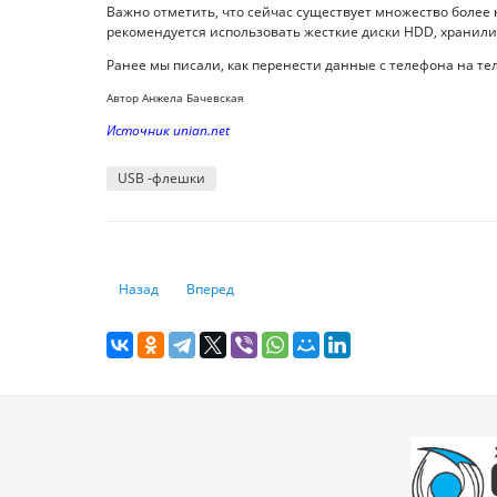
Важно отметить, что сейчас существует множество более 
рекомендуется использовать жесткие диски HDD, хранилищ
Ранее мы писали, как перенести данные с телефона на те
Автор Анжела Бачевская
Источник unian.net
USB -флешки
Предыдущий: Трамп пригрозил Apple 25%-ным тарифом, 
Следующий: Google Chrome автоматически буд
Назад
Вперед