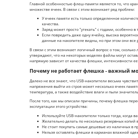
Главной особенностью флеш-памяти является то, что хра
множестве ячеек. В связи с этим возникает ряд проблем:
У ячеек памяти есть только определенное количеств
качества.
Заряд может просто "утекать" с годами, особенно в 
Если повредить даже одну ячейку, высока вероятнос
данные на накопителе видны, но при этом они все 
В связи с этим возникает логичный вопрос о том, сколько
утверждают, что на некоторых моделях файлы могут остав
напрямую зависит от качества флешки, интенсивности е
Почему не работает флешка - важный м
Далеко не все знают, что USB-накопители весьма чувстви
напряжения выйти из строя может несколько ячеек памят
температура, а также воздействие влаги и пыли значите
После того, как мы описали причины, почему флешка пере
эксплуатации этого устройства:
Используйте USB-накопители только тогда, когда в
Желательно делать по несколько резервных копий 
Не стоит покупать самые дешевые из наличных в п
Нельзя оставлять флешки в карманах влажной оде