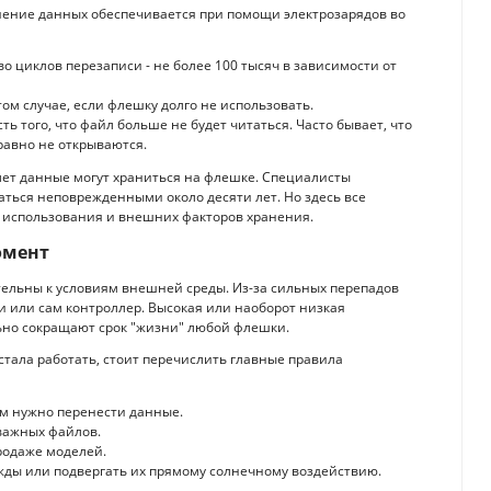
нение данных обеспечивается при помощи электрозарядов во
о циклов перезаписи - не более 100 тысяч в зависимости от
том случае, если флешку долго не использовать.
ть того, что файл больше не будет читаться. Часто бывает, что
равно не открываются.
 лет данные могут храниться на флешке. Специалисты
аться неповрежденными около десяти лет. Но здесь все
е использования и внешних факторов хранения.
омент
тельны к условиям внешней среды. Из-за сильных перепадов
и или сам контроллер. Высокая или наоборот низкая
льно сокращают срок "жизни" любой флешки.
стала работать, стоит перечислить главные правила
ам нужно перенести данные.
важных файлов.
родаже моделей.
жды или подвергать их прямому солнечному воздействию.