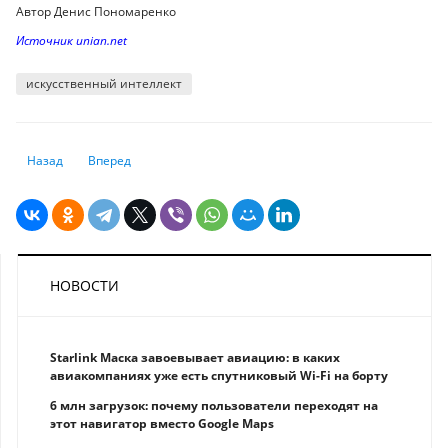
Автор Денис Пономаренко
Источник unian.net
искусственный интеллект
Предыдущий: Telegram начал брать с пользователей деньги за авто
Следующий: Как подключить беспроводные наушники к комп
Назад
Вперед
НОВОСТИ
Starlink Маска завоевывает авиацию: в каких
авиакомпаниях уже есть спутниковый Wi-Fi на борту
6 млн загрузок: почему пользователи переходят на
этот навигатор вместо Google Maps