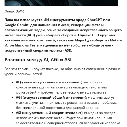
Фото: Dall-E
Пока вы используете ИИ-инструменты вроде ChatGPT или
Google Gemini для написания писем, генерации фото и
автоматизации задач, гонка за создание искусственного общего
интеллекта (AGI) уже набирает обороты. Однако CEO крупных
технологических компаний, таких как Марк Цукерберг из Meta и
Илон Маск из Tesla, нацелены на нечто более амбициозное –
искусственный сверхинтеллект (ASI).
Разница между AI, AGI и ASI
Все эти термины звучат похоже, но обозначают совершенно разные
уровни возможностей.
AI (узкий искусственный интеллект):
выполняет
конкретные задачи, например, генерацию текста или
фотографий и требует человеческого вмешательства.
AGI (искусственный общий интеллект):
машины смогут
мыслить, учиться, принимать решения и решать проблемы
без специальной подготовки для каждой задачи.
ASI (искусственный сверхинтеллект):
выходит за пределы
человеческих возможностей, будет принимать решения
самостоятельно и совершенствоваться без участия человека