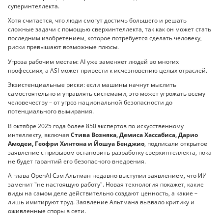
суперинтеллекта.
Хотя считается, что люди смогут достичь большего и решать
сложные задачи с помощью сверхинтеллекта, так как он может стать
последним изобретением, которое потребуется сделать человеку,
риски превышают возможные плюсы.
Угроза рабочим местам: AI уже заменяет людей во многих
профессиях, а ASI может привести к исчезновению целых отраслей.
Экзистенциальные риски: если машины начнут мыслить
самостоятельно и управлять системами, это может угрожать всему
человечеству – от угроз национальной безопасности до
потенциального вымирания.
В октябре 2025 года более 850 экспертов по искусственному
интеллекту, включая
Стива Возняка, Демиса Хассабиса, Дарио
Амодеи, Геофри Хинтона и Йошуа Бенджио
, подписали открытое
заявление с призывом остановить разработку сверхинтеллекта, пока
не будет гарантий его безопасного внедрения.
А глава OpenAI Сэм Альтман недавно выcтупил заявлением, что ИИ
заменит "не настоящую работу". Новая технология покажет, какие
виды на самом деле действительно создают ценность, а какие –
лишь имитируют труд. Заявление Альтмана вызвало критику и
оживленные споры в сети.