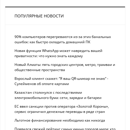
ПОПУЛЯРНЫЕ НОВОСТИ
90% компьютеров перегреваются из-за этих банальных
ошибок: как быстро охладить домашний ПК
Новая функция WhatsApp может навредить вашей
приватности: что нужно знать каждому
Новый Алматы: пять городских центров, метро, трамваи и
общественные пространства
Взрослый клиент скажет: “Я ваш QR-шмюар не знаю“ -
Сулейменов об оплате картами
Казахстан столкнулся с последствиями
электромобильного бума: сети, зарядки и батареи
ЕС ввел санкции против оператора «Золотой Короны»,
сервис ограничил денежные переводы в ряде стран
Льготное финансирование необходимо как никогда
Появился свежий рейтинг самых умных городов мира: кто