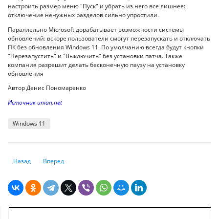
настроить размер меню "Пуск" и убрать из него все лишнее:
отключение ненужных разделов сильно упростили.
Параллельно Microsoft дорабатывает возможности системы
обновлений: вскоре пользователи смогут перезапускать и отключать
ПК без обновления Windows 11. По умолчанию всегда будут кнопки
"Перезапустить" и "Выключить" без установки патча. Также
компания разрешит делать бесконечную паузу на установку
обновления
Автор Денис Пономаренко
Источник unian.net
Windows 11
Предыдущий: Apple готовит новую функцию защиты iPhone от уличны
Следующий: Кого не заменит искусственный интеллект: экс
Назад
Вперед