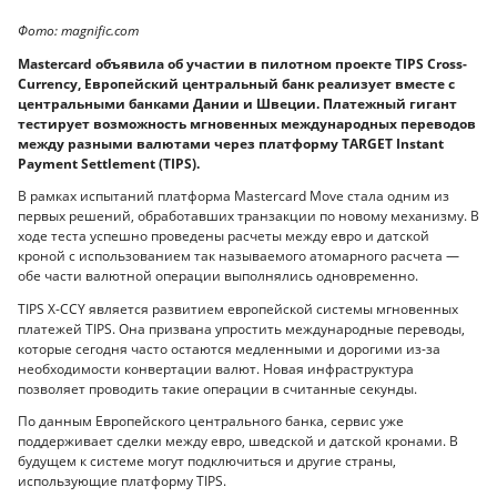
Фото: magnific.com
Mastercard объявила об участии в пилотном проекте TIPS Cross-
Currency, Европейский центральный банк реализует вместе с
центральными банками Дании и Швеции. Платежный гигант
тестирует возможность мгновенных международных переводов
между разными валютами через платформу TARGET Instant
Payment Settlement (TIPS).
В рамках испытаний платформа Mastercard Move стала одним из
первых решений, обработавших транзакции по новому механизму. В
ходе теста успешно проведены расчеты между евро и датской
кроной с использованием так называемого атомарного расчета —
обе части валютной операции выполнялись одновременно.
TIPS X-CCY является развитием европейской системы мгновенных
платежей TIPS. Она призвана упростить международные переводы,
которые сегодня часто остаются медленными и дорогими из-за
необходимости конвертации валют. Новая инфраструктура
позволяет проводить такие операции в считанные секунды.
По данным Европейского центрального банка, сервис уже
поддерживает сделки между евро, шведской и датской кронами. В
будущем к системе могут подключиться и другие страны,
использующие платформу TIPS.