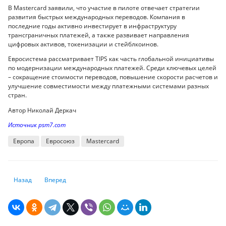
В Mastercard заявили, что участие в пилоте отвечает стратегии
развития быстрых международных переводов. Компания в
последние годы активно инвестирует в инфраструктуру
трансграничных платежей, а также развивает направления
цифровых активов, токенизации и стейблкоинов.
Евросистема рассматривает TIPS как часть глобальной инициативы
по модернизации международных платежей. Среди ключевых целей
– сокращение стоимости переводов, повышение скорости расчетов и
улучшение совместимости между платежными системами разных
стран.
Автор Николай Деркач
Источник psm7.com
Европа
Евросоюз
Masterсard
Предыдущий: 5 научных прорывов современности, меняющих мир
Следующий: Счёт пришёл, атака началась. Касперский зафи
Назад
Вперед