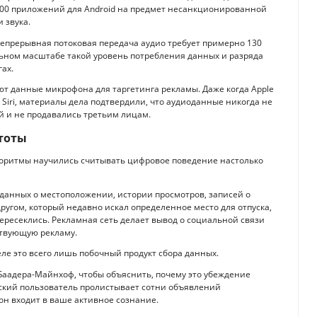
000 приложений для Android на предмет несанкционированной
 звука.
 непрерывная потоковая передача аудио требует примерно 130
альном масштабе такой уровень потребления данных и разряда
ах.
уют данные микрофона для таргетинга рекламы. Даже когда Apple
 Siri, материалы дела подтвердили, что аудиоданные никогда не
й и не продавались третьим лицам.
тоты
лгоритмы научились считывать цифровое поведение настолько
анных о местоположении, истории просмотров, записей о
другом, который недавно искал определенное место для отпуска,
ересеклись. Рекламная сеть делает вывод о социальной связи
ствующую рекламу.
еле это всего лишь побочный продукт сбора данных.
Баадера-Майнхоф, чтобы объяснить, почему это убеждение
ский пользователь пролистывает сотни объявлений
он входит в ваше активное сознание.