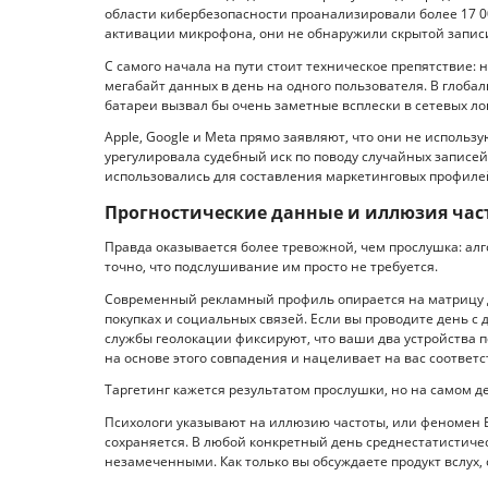
области кибербезопасности проанализировали более 17 
активации микрофона, они не обнаружили скрытой записи
С самого начала на пути стоит техническое препятствие:
мегабайт данных в день на одного пользователя. В глоб
батареи вызвал бы очень заметные всплески в сетевых лог
Apple, Google и Meta прямо заявляют, что они не использ
урегулировала судебный иск по поводу случайных записей
использовались для составления маркетинговых профиле
Прогностические данные и иллюзия час
Правда оказывается более тревожной, чем прослушка: а
точно, что подслушивание им просто не требуется.
Современный рекламный профиль опирается на матрицу д
покупках и социальных связей. Если вы проводите день с 
службы геолокации фиксируют, что ваши два устройства п
на основе этого совпадения и нацеливает на вас соответ
Таргетинг кажется результатом прослушки, но на самом д
Психологи указывают на иллюзию частоты, или феномен 
сохраняется. В любой конкретный день среднестатистиче
незамеченными. Как только вы обсуждаете продукт вслух, 