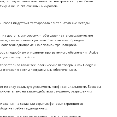
м, потому что ваш мозг внезапно настроен на то, чтобы ее
стику, а не на включенный микрофон.
тинговая индустрия тестировала альтернативные методы
на доступ к микрофону, чтобы улавливать специфические
ков, а не человеческую речь. Это позволяет брендам
ьзователя одновременно с прямой трансляцией.
oup с подробным описанием программного обеспечения Active
мощью смарт-устройств.
о заставило такие технологические платформы, как Google и
о интеграцию с этим программным обеспечением.
ает из виду реальную уязвимость конфиденциальности. Брокеры
ключительно на взаимодействии с экраном, разрешениях
иложения на создании скрытых фоновых скриншотов –
бще не требует аудиоданных.
оворите; они уже отслеживают все, что вы делаете.