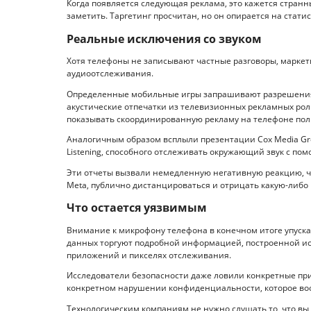
Когда появляется следующая реклама, это кажется странны
заметить. Таргетинг просчитан, но он опирается на стати
Реальные исключения со звуком
Хотя телефоны не записывают частные разговоры, марке
аудиоотслеживания.
Определенные мобильные игры запрашивают разрешения 
акустические отпечатки из телевизионных рекламных роли
показывать скоординированную рекламу на телефоне пол
Аналогичным образом всплыли презентации Cox Media Gr
Listening, способного отслеживать окружающий звук с по
Эти отчеты вызвали немедленную негативную реакцию, чт
Meta, публично дистанцироваться и отрицать какую-либ
Что остается уязвимым
Внимание к микрофону телефона в конечном итоге упуск
данных торгуют подробной информацией, построенной ис
приложений и пикселях отслеживания.
Исследователи безопасности даже ловили конкретные пр
конкретном нарушении конфиденциальности, которое воо
Технологическим компаниям не нужно слушать то, что вы г