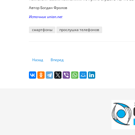
Автор Богдан Фролов
Источник unian.net
смартфоны
прослушка телефонов
Предыдущий: OpenAI готовит крупнейшее обновление Ch
Следующий: В Instagram резко участились "уг
Назад
Вперед