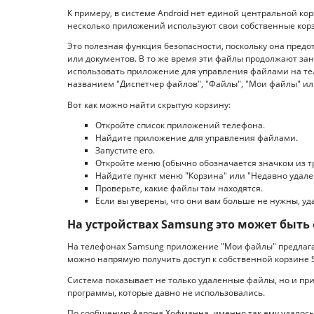
К примеру, в системе Android нет единой центральной кор
несколько приложений используют свои собственные кор
Это полезная функция безопасности, поскольку она пре
или документов. В то же время эти файлы продолжают зан
использовать приложение для управления файлами на тел
названием "Диспетчер файлов", "Файлы", "Мои файлы" и
Вот как можно найти скрытую корзину:
Откройте список приложений телефона.
Найдите приложение для управления файлами.
Запустите его.
Откройте меню (обычно обозначается значком из тр
Найдите пункт меню "Корзина" или "Недавно удал
Проверьте, какие файлы там находятся.
Если вы уверены, что они вам больше не нужны, уд
На устройствах Samsung это может быть
На телефонах Samsung приложение "Мои файлы" предлага
можно напрямую получить доступ к собственной корзине 
Система показывает не только удаленные файлы, но и п
программы, которые давно не использовались.
По сообщению Аарона Хофманна, именно так ему удалось ос