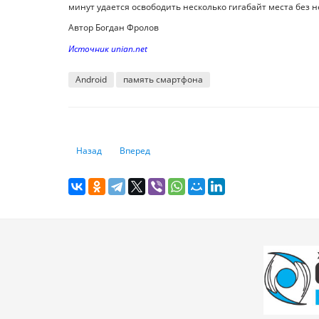
минут удается освободить несколько гигабайт места без
Автор Богдан Фролов
Источник unian.net
Android
память смартфона
Предыдущий: Как отсканировать QR-код с экрана своего 
Следующий: OpenAI готовит крупнейшее обнов
Назад
Вперед