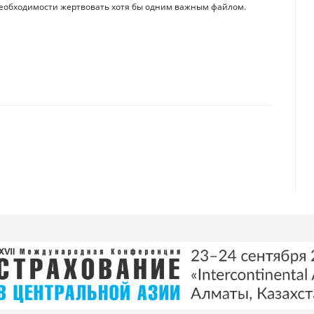
 необходимости жертвовать хотя бы одним важным файлом.
смартфона: это удивительно просто
ление ChatGPT с момента запуска – что изменится