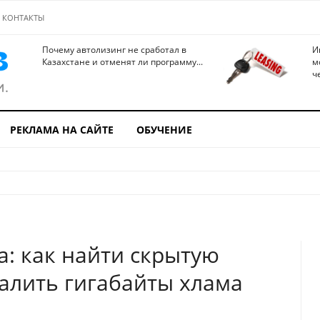
КОНТАКТЫ
Почему автолизинг не сработал в
И
Казахстане и отменят ли программу...
м
ч
РЕКЛАМА НА САЙТЕ
ОБУЧЕНИЕ
а: как найти скрытую
далить гигабайты хлама