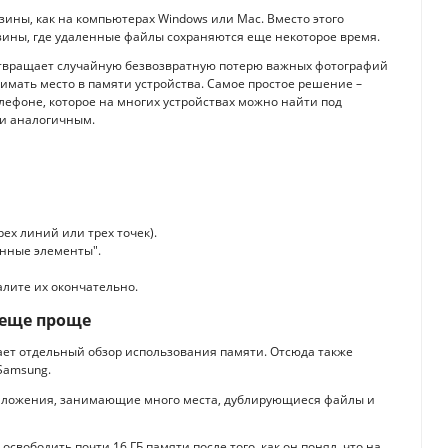
зины, как на компьютерах Windows или Mac. Вместо этого
зины, где удаленные файлы сохраняются еще некоторое время.
дотвращает случайную безвозвратную потерю важных фотографий
имать место в памяти устройства. Самое простое решение –
ефоне, которое на многих устройствах можно найти под
ли аналогичным.
ех линий или трех точек).
енные элементы".
алите их окончательно.
 еще проще
ет отдельный обзор использования памяти. Отсюда также
Samsung.
риложения, занимающие много места, дублирующиеся файлы и
вободить почти 16 ГБ памяти после того, как он понял, что на