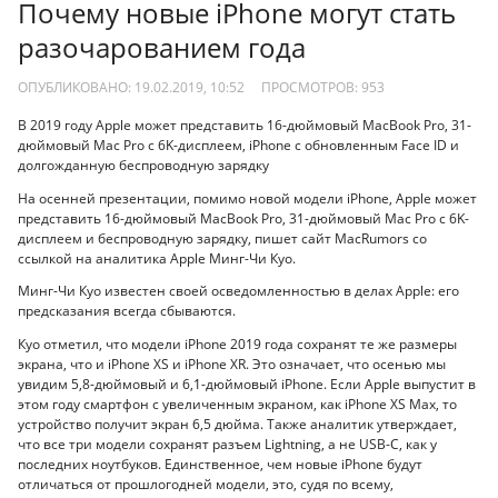
Почему новые iPhone могут стать
разочарованием года
ОПУБЛИКОВАНО: 19.02.2019, 10:52
ПРОСМОТРОВ:
953
В 2019 году Apple может представить 16-дюймовый MacBook Pro, 31-
дюймовый Mac Pro с 6K-дисплеем, iPhone с обновленным Face ID и
долгожданную беспроводную зарядку
На осенней презентации, помимо новой модели iPhone, Apple может
представить 16-дюймовый MacBook Pro, 31-дюймовый Mac Pro с 6K-
дисплеем и беспроводную зарядку, пишет сайт MacRumors со
ссылкой на аналитика Apple Минг-Чи Куо.
Минг-Чи Куо известен своей осведомленностью в делах Apple: его
предсказания всегда сбываются.
Куо отметил, что модели iPhone 2019 года сохранят те же размеры
экрана, что и iPhone XS и iPhone XR. Это означает, что осенью мы
увидим 5,8-дюймовый и 6,1-дюймовый iPhone. Если Apple выпустит в
этом году смартфон с увеличенным экраном, как iPhone XS Max, то
устройство получит экран 6,5 дюйма. Также аналитик утверждает,
что все три модели сохранят разъем Lightning, а не USB-C, как у
последних ноутбуков. Единственное, чем новые iPhone будут
отличаться от прошлогодней модели, это, судя по всему,