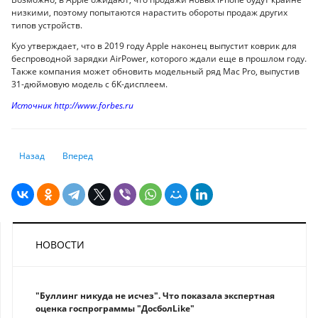
низкими, поэтому попытаются нарастить обороты продаж других
типов устройств.
Куо утверждает, что в 2019 году Apple наконец выпустит коврик для
беспроводной зарядки AirPower, которого ждали еще в прошлом году.
Также компания может обновить модельный ряд Mac Pro, выпустив
31-дюймовую модель с 6K-дисплеем.
Источник http://www.forbes.ru
Предыдущий: Новая исламская платёжная карта появилась в Казахст
Следующий: Более 142 миллионов кибератак было совершено
Назад
Вперед
НОВОСТИ
"Буллинг никуда не исчез". Что показала экспертная
оценка госпрограммы "ДосболLike"