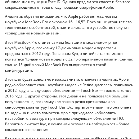
обновленная функция Face ID. Однако вряд ли это спасет и без того
сокращающиеся от года к году продажи смартфонов Apple.
Аналитик обратил внимание, что Apple работает над новым
ноутбуком MacBook Pro с экраном 16''-16,5''. Пока он не уточняет его
технических особенностей, отметив лишь, что устройство получит
«совершенно новый» дизайн.
Этот MacBook Pro станет самым большим в модельном ряде
ноутбуков Apple, поскольку 17-дюймовые модели перестали
продаваться в 2012 году. По словам Куо, в линейке также может
появиться 13-дюймовая модель с 32 ГБ оперативной памяти. Сейчас
только 15-дюймовый MacBook Pro выпускается в такой
конфигурации.
Этот шаг будет довольно неожиданным, отмечает аналитик. Apple
редко обновляет свои ноутбуки: модель с Retina-дисплеем появилась
в 2012 году, а следующее обновление — Touch Bar — только в конце
2016 года. С другой стороны, этот дизайн не пользовался большой
популярностью, поскольку компанию резко критиковали за
сенсорную клавиатуру Touch Bar. Эксперты отмечали, что она очень
ненадежна и часто ломается. Apple приходилось обновлять
настройки клавиатуры при каждом следующем обновлении ПО.
Вероятно, считает Куо, в компании осознали необходимость более
комплексного решения.
Возможно, в Apple ожидают, что продажи новых iPhone будут крайне