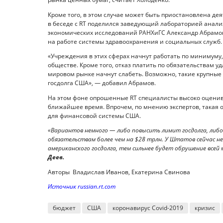
Кроме того, в этом случае может быть приостановлена де
в беседе с RT поделился заведующий лабораторией анал
экономических исследований РАНХиГС Александр Абрамов.
на работе системы здравоохранения и социальных служб.
«Учреждения в этих сферах начнут работать по минимуму,
обществе. Кроме того, отказ платить по обязательствам 
мировом рынке начнут слабеть. Возможно, такие крупные
госдолга США», — добавил Абрамов.
На этом фоне опрошенные RT специалисты высоко оценив
ближайшее время. Впрочем, по мнению экспертов, такая о
для финансовой системы США.
«Вариантов немного — либо повысить лимит госдолга, либо
обязательствам более чем на $28 трлн. У Штатов сейчас не
американского госдолга, тем сильнее будет обрушение всей
Деев.
Авторы Владислав Иванов, Екатерина Свинова
Источник russian.rt.com
бюджет
США
коронавирус Covid-2019
кризис