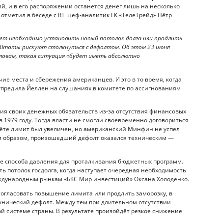
, и в его распоряжении останется денег лишь на несколько
отметил в беседе с RT шеф-аналитик ГК «ТелеТрейд» Пётр
дет необходимо установить новый потолок долга или продлить
 Штаты рискуют столкнуться с дефолтом. Об этом 23 июня
 словам, такая ситуация «будет иметь абсолютно
чие места и сбережения американцев. И это в то время, когда
упредила Йеллен на слушаниях в комитете по ассигнованиям
ия своих денежных обязательств из-за отсутствия финансовых
 1979 году. Тогда власти не смогли своевременно договориться
чёте лимит был увеличен, но американский Минфин не успел
им образом, произошедший дефолт оказался техническим —
тве способа давления для проталкивания бюджетных программ.
ь потолок госдолга, когда наступает очередная необходимость
 международным рынкам «БКС Мир инвестиций» Оксана Холоденко.
согласовать повышение лимита или продлить заморозку, в
ехнический дефолт. Между тем при длительном отсутствии
й системе страны. В результате произойдёт резкое снижение