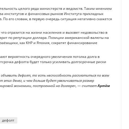
ятельность целого ряда министерств и ведомств. Таким мнением
иза институтов и финансовых рынков Института прикладных
 По его словам, в первую очередь ситуация негативно скажется
 что отразится на жизни населения и вызовет недовольство в
ударит по репутации доллара. Позиции американской валюты на
 заёмщики, как КНР и Япония, сократят финансирование
ают вероятность очередного увеличения потолка долга в
тсрочка дефолта будет только усиливать долгосрочные риски
 объявить дефолт, то есть неспособность расплатиться по всем
т этих денег, и чем дольше будет увеличиваться размер
 мировой экономики, построенной на долларе», — считает
Артём
дефолт