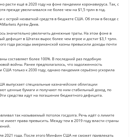
 расти ещё в 2020 году на фоне пандемии коронавируса. Так, с
отя прежде увеличивался не более чем на $1,5 трлн в год.
 с острой нехваткой средств в бюджете США. Об этом в беседе с
AMarkets Артём Деев.
сь значительно увеличить денежные траты. На этом фоне в
й дефицит в Штатах вырос более чем втрое и достиг $3,1 трлн.
вого года расходы американской казны превысили доходы почти
аны составляет более 100%. В последний раз подобную
овой войны. Ранее предполагалось, что задолженность
 США только к 2030 году, однако пандемия серьёзно ускорила
ША выпускает специальные казначейские облигации
ают ценные бумаги и получают по ним стабильный доход, по
. Эти средства идут на погашение бюджетного дефицита.
вливал так называемый потолок госдолга. Речь идёт о лимите
е имеет права превысить. Между тем в 2019 году власти страны
чений.
ля 2021 года. После этого Минфин США не сможет привлекать