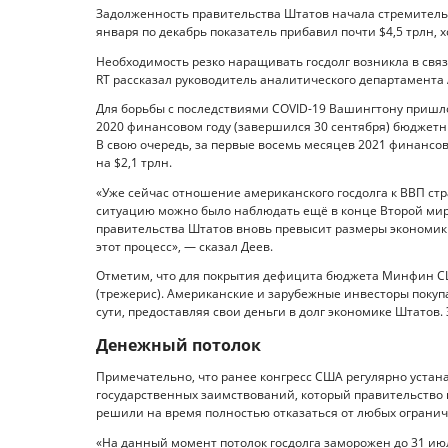
Задолженность правительства Штатов начала стремительно
января по декабрь показатель прибавил почти $4,5 трлн, х
Необходимость резко наращивать госдолг возникла в связи
RT рассказал руководитель аналитического департамента 
Для борьбы с последствиями COVID-19 Вашингтону пришло
2020 финансовом году (завершился 30 сентября) бюджетны
В свою очередь, за первые восемь месяцев 2021 финансо
на $2,1 трлн.
«Уже сейчас отношение американского госдолга к ВВП стр
ситуацию можно было наблюдать ещё в конце Второй мир
правительства Штатов вновь превысит размеры экономики
этот процесс», — сказал Деев.
Отметим, что для покрытия дефицита бюджета Минфин С
(трежерис). Американские и зарубежные инвесторы покуп
сути, предоставляя свои деньги в долг экономике Штатов
Денежный потолок
Примечательно, что ранее конгресс США регулярно устана
государственных заимствований, который правительство н
решили на время полностью отказаться от любых ограни
«На данный момент потолок госдолга заморожен до 31 ию