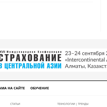
екордную сумму в 17,5 трлн долларов
di будут электромобилями
АМА НА САЙТЕ
ОБУЧЕНИЕ
СТАТЬИ
ТЕХНОЛОГИИ | ТРЕНДЫ