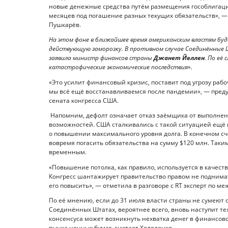
новые денежные средства путём размещения гособлигаций
месяцев под погашение разных текущих обязательств», — 
Пушкарёв.
На этом фоне в ближайшее время американским властям бу
действующую заморозку. В противном случае Соединённые
заявила министр финансов страны
Джанет Йеллен
. По её
катастрофические экономические последствия».
«Это усилит финансовый кризис, поставит под угрозу рабо
мы всё ещё восстанавливаемся после пандемии», — пред
сената конгресса США.
Напомним, дефолт означает отказ заёмщика от выполнен
возможностей. США сталкивались с такой ситуацией ещё в
о повышении максимального уровня долга. В конечном с
вовремя погасить обязательства на сумму $120 млн. Так
временным.
«Повышение потолка, как правило, используется в качес
Конгресс шантажирует правительство правом не поднимат
его повысить», — отметила в разговоре с RT эксперт по
По её мнению, если до 31 июля власти страны не сумеют 
Соединённых Штатах, вероятнее всего, вновь наступит т
консенсуса может возникнуть нехватка денег в финансово
рынка ценных бумаг, считает Холоденко.