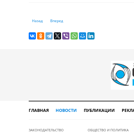
Предыдущий: Совокупные капиталы японцев превысили р
Следующий: С 2026 года все новые модели Au
Назад
Вперед
ГЛАВНАЯ
НОВОСТИ
ПУБЛИКАЦИИ
РЕКЛ
ЗАКОНОДАТЕЛЬСТВО
ОБЩЕСТВО И ПОЛИТИКА