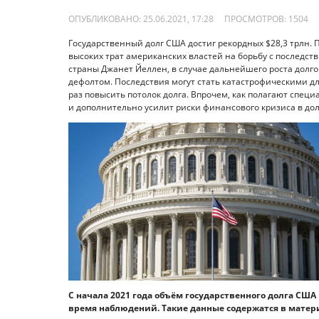
ОПУБЛИКОВАНО: 25.06.2021, 17:28
ПРОСМОТРОВ:
1504
Государственный долг США достиг рекордных $28,3 трлн. 
высоких трат американских властей на борьбу с последс
страны Джанет Йеллен, в случае дальнейшего роста долг
дефолтом. Последствия могут стать катастрофическими д
раз повысить потолок долга. Впрочем, как полагают спец
и дополнительно усилит риски финансового кризиса в до
С начала 2021 года объём государственного долга США
время наблюдений. Такие данные содержатся в матер