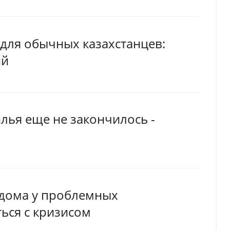
 для обычных казахстанцев:
ий
лья еще не закончилось -
 дома у проблемных
ься с кризисом