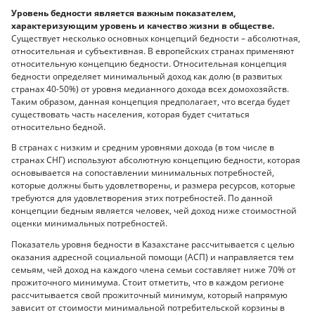
Уровень бедности является важным показателем,
характеризующим уровень и качество жизни в обществе.
Существует несколько основных концепций бедности – абсолютная,
относительная и субъективная. В европейских странах применяют
относительную концепцию бедности. Относительная концепция
бедности определяет минимальный доход как долю (в развитых
странах 40-50%) от уровня медианного дохода всех домохозяйств.
Таким образом, данная концепция предполагает, что всегда будет
существовать часть населения, которая будет считаться
относительно бедной.
В странах с низким и средним уровнями дохода (в том числе в
странах СНГ) используют абсолютную концепцию бедности, которая
основывается на сопоставлении минимальных потребностей,
которые должны быть удовлетворены, и размера ресурсов, которые
требуются для удовлетворения этих потребностей. По данной
концепции бедным является человек, чей доход ниже стоимостной
оценки минимальных потребностей.
Показатель уровня бедности в Казахстане рассчитывается с целью
оказания адресной социальной помощи (АСП) и направляется тем
семьям, чей доход на каждого члена семьи составляет ниже 70% от
прожиточного минимума. Стоит отметить, что в каждом регионе
рассчитывается свой прожиточный минимум, который напрямую
зависит от стоимости минимальной потребительской корзины в