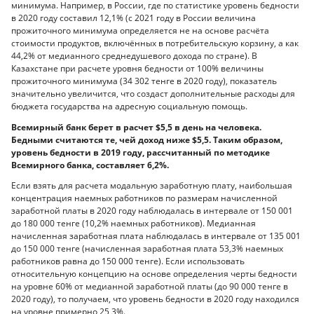
минимума. Например, в России, где по статистике уровень бедности
в 2020 году составил 12,1% (с 2021 году в России величина
прожиточного минимума определяется не на основе расчёта
стоимости продуктов, включённых в потребительскую корзину, а как
44,2% от медианного среднедушевого дохода по стране). В
Казахстане при расчете уровня бедности от 100% величины
прожиточного минимума (34 302 тенге в 2020 году), показатель
значительно увеличится, что создаст дополнительные расходы для
бюджета государства на адресную социальную помощь.
Всемирный банк берет в расчет $5,5 в день на человека.
Бедными считаются те, чей доход ниже $5,5. Таким образом,
уровень бедности в 2019 году, рассчитанный по методике
Всемирного банка, составляет 6,2%.
Если взять для расчета модальную заработную плату, наибольшая
концентрация наемных работников по размерам начисленной
заработной платы в 2020 году наблюдалась в интервале от 150 001
до 180 000 тенге (10,2% наемных работников). Медианная
начисленная заработная плата наблюдалась в интервале от 135 001
до 150 000 тенге (начисленная заработная плата 53,3% наемных
работников равна до 150 000 тенге). Если использовать
относительную концепцию на основе определения черты бедности
на уровне 60% от медианной заработной платы (до 90 000 тенге в
2020 году), то получаем, что уровень бедности в 2020 году находился
на уровне примерно 25,3%.