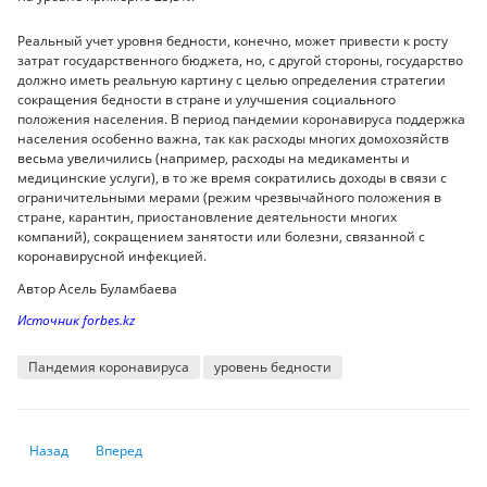
Реальный учет уровня бедности, конечно, может привести к росту
затрат государственного бюджета, но, с другой стороны, государство
должно иметь реальную картину с целью определения стратегии
сокращения бедности в стране и улучшения социального
положения населения. В период пандемии коронавируса поддержка
населения особенно важна, так как расходы многих домохозяйств
весьма увеличились (например, расходы на медикаменты и
медицинские услуги), в то же время сократились доходы в связи с
ограничительными мерами (режим чрезвычайного положения в
стране, карантин, приостановление деятельности многих
компаний), сокращением занятости или болезни, связанной с
коронавирусной инфекцией.
Автор Асель Буламбаева
Источник forbes.kz
Пандемия коронавируса
уровень бедности
Предыдущий: Jusan Bank списал плохие кредиты сразу на 361,4 млрд т
Следующий: Гримасы коронавируса: куда делась вся налич
Назад
Вперед