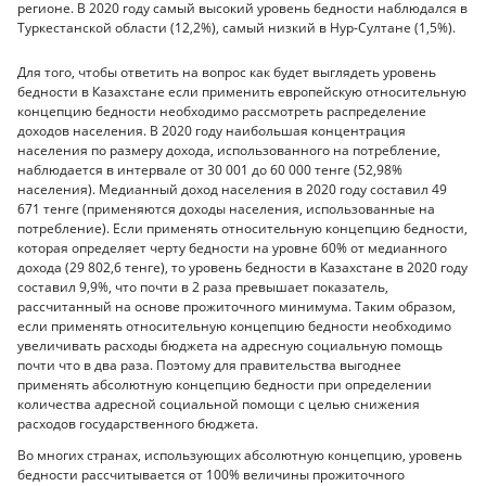
регионе. В 2020 году самый высокий уровень бедности наблюдался в
Туркестанской области (12,2%), самый низкий в Нур-Султане (1,5%).
Для того, чтобы ответить на вопрос как будет выглядеть уровень
бедности в Казахстане если применить европейскую относительную
концепцию бедности необходимо рассмотреть распределение
доходов населения. В 2020 году наибольшая концентрация
населения по размеру дохода, использованного на потребление,
наблюдается в интервале от 30 001 до 60 000 тенге (52,98%
населения). Медианный доход населения в 2020 году составил 49
671 тенге (применяются доходы населения, использованные на
потребление). Если применять относительную концепцию бедности,
которая определяет черту бедности на уровне 60% от медианного
дохода (29 802,6 тенге), то уровень бедности в Казахстане в 2020 году
составил 9,9%, что почти в 2 раза превышает показатель,
рассчитанный на основе прожиточного минимума. Таким образом,
если применять относительную концепцию бедности необходимо
увеличивать расходы бюджета на адресную социальную помощь
почти что в два раза. Поэтому для правительства выгоднее
применять абсолютную концепцию бедности при определении
количества адресной социальной помощи с целью снижения
расходов государственного бюджета.
Во многих странах, использующих абсолютную концепцию, уровень
бедности рассчитывается от 100% величины прожиточного