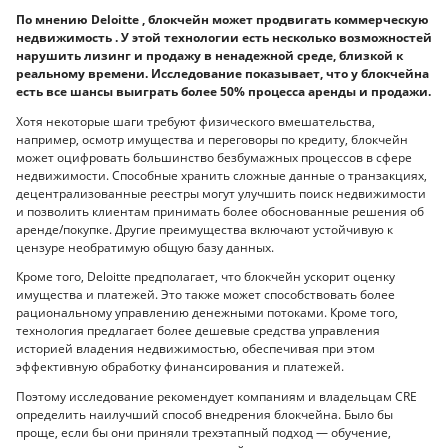
По мнению Deloitte , блокчейн может продвигать коммерческую
недвижимость . У этой технологии есть несколько возможностей
нарушить лизинг и продажу в ненадежной среде, близкой к
реальному времени. Исследование показывает, что у блокчейна
есть все шансы выиграть более 50% процесса аренды и продажи.
Хотя некоторые шаги требуют физического вмешательства,
например, осмотр имущества и переговоры по кредиту, блокчейн
может оцифровать большинство безбумажных процессов в сфере
недвижимости. Способные хранить сложные данные о транзакциях,
децентрализованные реестры могут улучшить поиск недвижимости
и позволить клиентам принимать более обоснованные решения об
аренде/покупке. Другие преимущества включают устойчивую к
цензуре необратимую общую базу данных.
Кроме того, Deloitte предполагает, что блокчейн ускорит оценку
имущества и платежей. Это также может способствовать более
рациональному управлению денежными потоками. Кроме того,
технология предлагает более дешевые средства управления
историей владения недвижимостью, обеспечивая при этом
эффективную обработку финансирования и платежей.
Поэтому исследование рекомендует компаниям и владельцам CRE
определить наилучший способ внедрения блокчейна. Было бы
проще, если бы они приняли трехэтапный подход — обучение,