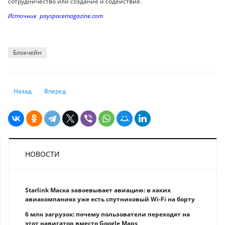
сотрудничество или создание и содействие.
Источник payspacemagazine.com
Блокчейн
Предыдущий: Закон о кибербуллинге: платформы обязали за сутки от
Следующий: В Китае запустили полностью беспилотные так
Назад
Вперед
НОВОСТИ
Starlink Маска завоевывает авиацию: в каких
авиакомпаниях уже есть спутниковый Wi-Fi на борту
6 млн загрузок: почему пользователи переходят на
этот навигатор вместо Google Maps