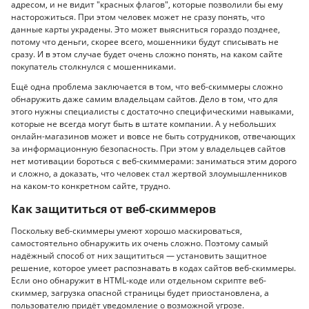
адресом, и не видит "красных флагов", которые позволили бы ему
насторожиться. При этом человек может не сразу понять, что
данные карты украдены. Это может выясниться гораздо позднее,
потому что деньги, скорее всего, мошенники будут списывать не
сразу. И в этом случае будет очень сложно понять, на каком сайте
покупатель столкнулся с мошенниками.
Ещё одна проблема заключается в том, что веб-скиммеры сложно
обнаружить даже самим владельцам сайтов. Дело в том, что для
этого нужны специалисты с достаточно специфическими навыками,
которые не всегда могут быть в штате компании. А у небольших
онлайн-магазинов может и вовсе не быть сотрудников, отвечающих
за информационную безопасность. При этом у владельцев сайтов
нет мотивации бороться с веб-скиммерами: заниматься этим дорого
и сложно, а доказать, что человек стал жертвой злоумышленников
на каком-то конкретном сайте, трудно.
Как защититься от веб-скиммеров
Поскольку веб-скиммеры умеют хорошо маскироваться,
самостоятельно обнаружить их очень сложно. Поэтому самый
надёжный способ от них защититься — установить защитное
решение, которое умеет распознавать в кодах сайтов веб-скиммеры.
Если оно обнаружит в HTML-коде или отдельном скрипте веб-
скиммер, загрузка опасной страницы будет приостановлена, а
пользователю придёт уведомление о возможной угрозе.