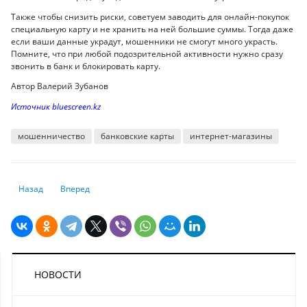
Также чтобы снизить риски, советуем заводить для онлайн-покупок
специальную карту и не хранить на ней большие суммы. Тогда даже
если ваши данные украдут, мошенники не смогут много украсть.
Помните, что при любой подозрительной активности нужно сразу
звонить в банк и блокировать карту.
Автор Валерий Зубанов
Источник bluescreen.kz
мошенничество
банковские карты
интернет-магазины
Предыдущий: Хакеры запустили свою версию ChatGPT – без "этически
Следующий: Как распознать голосовые дипфейки
Назад
Вперед
НОВОСТИ