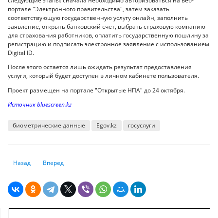
следующие этапы: сначала необходимо авторизоваться на веб-
портале "Электронного правительства", затем заказать
соответствующую государственную услугу онлайн, заполнить
заявление, открыть банковский счет, выбрать страховую компанию
для страхования работников, оплатить государственную пошлину за
регистрацию и подписать электронное заявление с использованием
Digital ID.
После этого остается лишь ожидать результат предоставления
услуги, который будет доступен в личном кабинете пользователя.
Проект размещен на портале "Открытые НПА" до 24 октября.
Источник bluescreen.kz
биометрические данные
Egov.kz
госуслуги
Предыдущий: Почему качество интернет-соединения всё чаще вызыв
Следующий: Великобритания построит экзафлопсный супер
Назад
Вперед