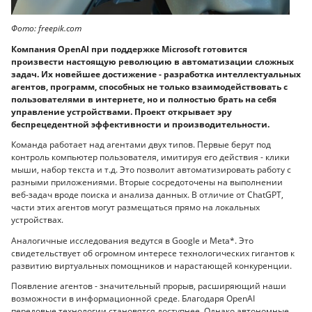
Фото: freepik.com
Компания OpenAI при поддержке Microsoft готовится
произвести настоящую революцию в автоматизации сложных
задач. Их новейшее достижение - разработка интеллектуальных
агентов, программ, способных не только взаимодействовать с
пользователями в интернете, но и полностью брать на себя
управление устройствами. Проект открывает эру
беспрецедентной эффективности и производительности.
Команда работает над агентами двух типов. Первые берут под
контроль компьютер пользователя, имитируя его действия - клики
мыши, набор текста и т.д. Это позволит автоматизировать работу с
разными приложениями. Вторые сосредоточены на выполнении
веб-задач вроде поиска и анализа данных. В отличие от ChatGPT,
части этих агентов могут размещаться прямо на локальных
устройствах.
Аналогичные исследования ведутся в Google и Meta*. Это
свидетельствует об огромном интересе технологических гигантов к
развитию виртуальных помощников и нарастающей конкуренции.
Появление агентов - значительный прорыв, расширяющий наши
возможности в информационной среде. Благодаря OpenAI
передовые технологии становятся доступнее. Однако автономные