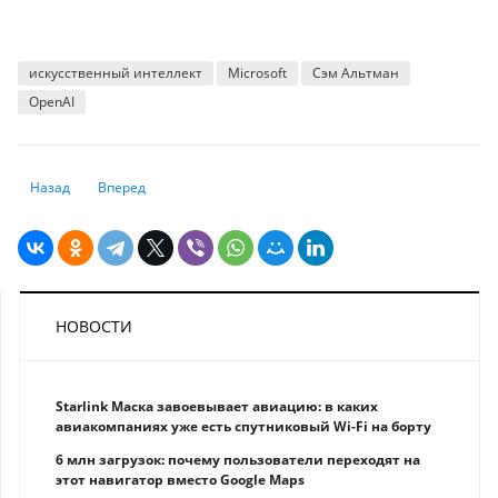
искусственный интеллект
Microsoft
Сэм Альтман
OpenAI
Предыдущий: Отключаем надоевшую рекламу в телефоне: универсальн
Следующий: Хакеры-вымогатели украли более $1 млрд в 202
Назад
Вперед
НОВОСТИ
Starlink Маска завоевывает авиацию: в каких
авиакомпаниях уже есть спутниковый Wi-Fi на борту
6 млн загрузок: почему пользователи переходят на
этот навигатор вместо Google Maps