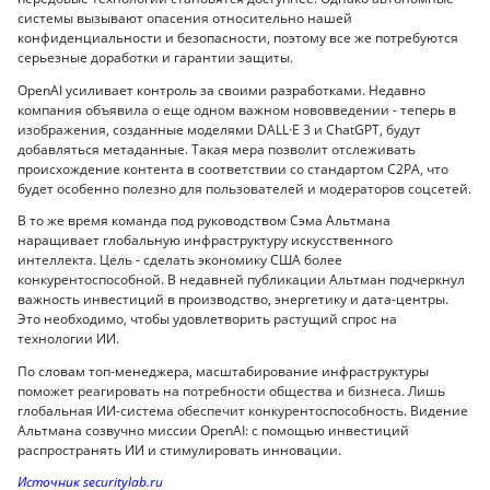
системы вызывают опасения относительно нашей
конфиденциальности и безопасности, поэтому все же потребуются
серьезные доработки и гарантии защиты.
OpenAI усиливает контроль за своими разработками. Недавно
компания объявила о еще одном важном нововведении - теперь в
изображения, созданные моделями DALL·E 3 и ChatGPT, будут
добавляться метаданные. Такая мера позволит отслеживать
происхождение контента в соответствии со стандартом C2PA, что
будет особенно полезно для пользователей и модераторов соцсетей.
В то же время команда под руководством Сэма Альтмана
наращивает глобальную инфраструктуру искусственного
интеллекта. Цель - сделать экономику США более
конкурентоспособной. В недавней публикации Альтман подчеркнул
важность инвестиций в производство, энергетику и дата-центры.
Это необходимо, чтобы удовлетворить растущий спрос на
технологии ИИ.
По словам топ-менеджера, масштабирование инфраструктуры
поможет реагировать на потребности общества и бизнеса. Лишь
глобальная ИИ-система обеспечит конкурентоспособность. Видение
Альтмана созвучно миссии OpenAI: с помощью инвестиций
распространять ИИ и стимулировать инновации.
Источник securitylab.ru