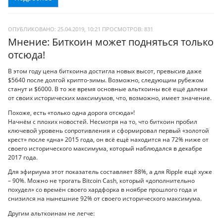
ОПУБЛИКОВАНО: 25.04.2019, 10:21
ПРОСМОТРОВ:
831
Мнение: Биткоин может подняться только
отсюда!
В этом году цена биткоина достигла новых высот, превысив даже
$5640 после долгой крипто-зимы. Возможно, следующим рубежом
станут и $6000. В то же время основные альткоины всё ещё далеки
от своих исторических максимумов, что, возможно, имеет значение.
Похоже, есть «только одна дорога отсюда»!
Начнём с плохих новостей. Несмотря на то, что биткоин пробил
ключевой уровень сопротивления и сформировал первый «золотой
крест» после «дна» 2015 года, он всё ещё находится на 72% ниже от
своего исторического максимума, который наблюдался в декабре
2017 года.
Для эфириума этот показатель составляет 88%, а для Ripple ещё хуже
– 90%. Можно не трогать Bitcoin Cash, который «дополнительно
похудел» со времён своего хардфорка в ноябре прошлого года и
снизился на нынешние 92% от своего исторического максимума.
Другим альткоинам не легче: