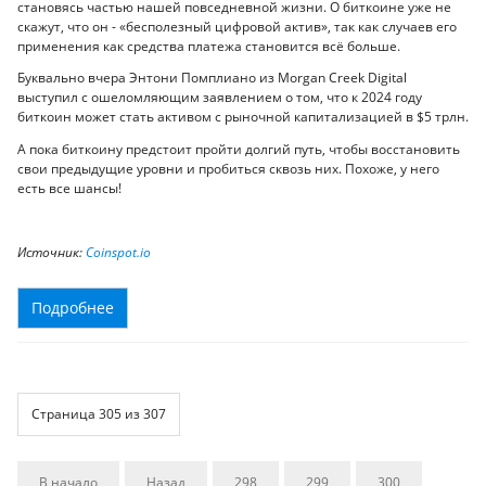
становясь частью нашей повседневной жизни. О биткоине уже не
скажут, что он - «бесполезный цифровой актив», так как случаев его
применения как средства платежа становится всё больше.
Буквально вчера Энтони Помплиано из Morgan Creek Digital
выступил с ошеломляющим заявлением о том, что к 2024 году
биткоин может стать активом с рыночной капитализацией в $5 трлн.
А пока биткоину предстоит пройти долгий путь, чтобы восстановить
свои предыдущие уровни и пробиться сквозь них. Похоже, у него
есть все шансы!
Источник:
Coinspot.io
Подробнее
Страница 305 из 307
В начало
Назад
298
299
300