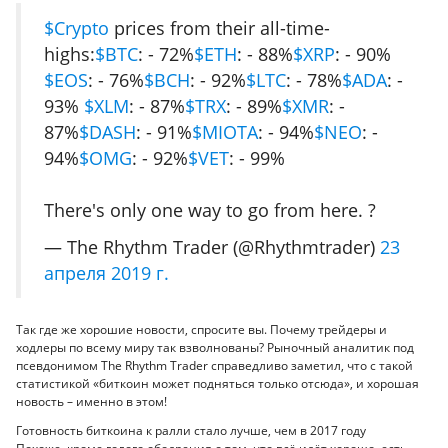
$Crypto
prices from their all-time-
highs:
$BTC
: - 72%
$ETH
: - 88%
$XRP
: - 90%
$EOS
: - 76%
$BCH
: - 92%
$LTC
: - 78%
$ADA
: -
93%
$XLM
: - 87%
$TRX
: - 89%
$XMR
: -
87%
$DASH
: - 91%
$MIOTA
: - 94%
$NEO
: -
94%
$OMG
: - 92%
$VET
: - 99%
There's only one way to go from here. ?
— The Rhythm Trader (@Rhythmtrader)
23
апреля 2019 г.
Так где же хорошие новости, спросите вы. Почему трейдеры и
ходлеры по всему миру так взволнованы? Рыночный аналитик под
псевдонимом The Rhythm Trader справедливо заметил, что с такой
статистикой «биткоин может подняться только отсюда», и хорошая
новость – именно в этом!
Готовность биткоина к ралли стало лучше, чем в 2017 году