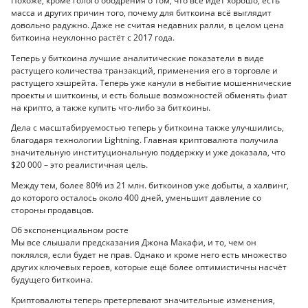
Похоже, кроме голого ободрения о том, что всё идёт хорошо, есть
масса и других причин того, почему для биткоина всё выглядит
довольно радужно. Даже не считая недавних ралли, в целом цена
биткоина неуклонно растёт с 2017 года.
Теперь у биткоина лучшие аналитические показатели в виде
растущего количества транзакций, применения его в торговле и
растущего хэшрейта. Теперь уже канули в небытие мошеннические
проекты и шиткоины, и есть больше возможностей обменять фиат
на крипто, а также купить что-либо за биткоины.
Дела с масштабируемостью теперь у биткоина также улучшились,
благодаря технологии Lightning. Главная криптовалюта получила
значительную институциональную поддержку и уже доказала, что
$20 000 – это реалистичная цель.
Между тем, более 80% из 21 млн. биткоинов уже добыты, а халвинг,
до которого осталось около 400 дней, уменьшит давление со
стороны продавцов.
Об экспоненциальном росте
Мы все слышали предсказания Джона Макафи, и то, чем он
поклялся, если будет не прав. Однако и кроме него есть множество
других ключевых героев, которые ещё более оптимистичны насчёт
будущего биткоина.
Криптовалюты теперь претерпевают значительные изменения,