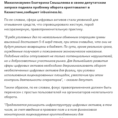
Мажилисвумен Екатерина Смышляева в своем депутатском
запросе подняла проблему оборота криптовалют в
Казахстане,сообщает inbusiness.kz.
По ее словам, сфера цифровых активов стала уязвимой для
отмывания средств, что спровоцировало жесткую, порой
несоразмерную, правоприменительную практику.
"В ряде уголовных дел по нелегальным обменным операциям суммы
взысканий достигают 5–6 млрд тенге, при этом очевидно, что они не
будут реально возвращены в бюджет. По сути, кроме реального срока,
осужденные получают и пожизненное экономическое наказание.
Подобные кейсы отпугивают не только потенциальных нарушителей,
но и добросовестных участников рынка. Для дальнейшего развития
сферы цифровых активов необходимо декриминализовать оборот
необеспеченных цифровых активов для физлиц, при условии
использования лицензированных площадок, ужесточив при этом
контроль деятельности операторов", – сказала депутат.
Таким образом, по ее словам, фокус правоприменения должен быть
перенесен с простых пользователей на организаторов нелегального
оборота.
"Предлагается расширить инфраструктуру цифровых активов, в том
числе, за счет введение в правовое поле и в поле финансового
мониторинга лицензируемые криптообменники для