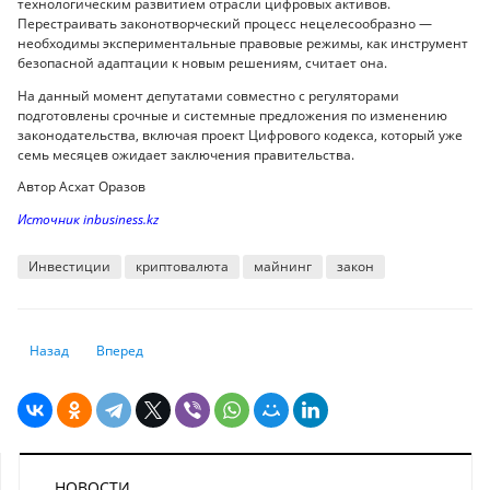
технологическим развитием отрасли цифровых активов.
Перестраивать законотворческий процесс нецелесообразно —
необходимы экспериментальные правовые режимы, как инструмент
безопасной адаптации к новым решениям, считает она.
На данный момент депутатами совместно с регуляторами
подготовлены срочные и системные предложения по изменению
законодательства, включая проект Цифрового кодекса, который уже
семь месяцев ожидает заключения правительства.
Автор Асхат Оразов
Источник inbusiness.kz
Инвестиции
криптовалюта
майнинг
закон
Предыдущий: В Казахстане предложили создать криптобанк
Следующий: Аналитики назвали наибольшие риски для крип
Назад
Вперед
НОВОСТИ