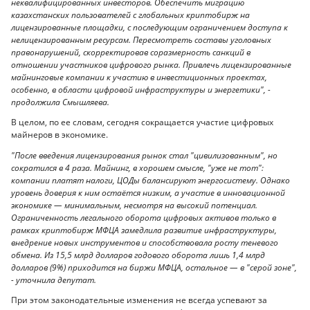
неквалифицированных инвесторов. Обеспечить миграцию
казахстанских пользователей с глобальных криптобирж на
лицензированные площадки, с последующим ограничением доступа к
нелицензированным ресурсам. Пересмотреть составы уголовных
правонарушений, скорректировав соразмерность санкций в
отношении участников цифрового рынка. Привлечь лицензированные
майнинговые компании к участию в инвестиционных проектах,
особенно, в области цифровой инфраструктуры и энергетики", -
продолжила Смышляева.
В целом, по ее словам, сегодня сокращается участие цифровых
майнеров в экономике.
"После введения лицензирования рынок стал "цивилизованным", но
сократился в 4 раза. Майнинг, в хорошем смысле, "уже не тот":
компании платят налоги, ЦОДы балансируют энергосистему. Однако
уровень доверия к ним остаётся низким, а участие в инновационной
экономике — минимальным, несмотря на высокий потенциал.
Ограниченность легального оборота цифровых активов только в
рамках криптобирж МФЦА замедлила развитие инфраструктуры,
внедрение новых инструментов и способствовала росту теневого
обмена. Из 15,5 млрд долларов годового оборота лишь 1,4 млрд
долларов (9%) приходится на биржи МФЦА, остальное — в "серой зоне",
- уточнила депутат.
При этом законодательные изменения не всегда успевают за