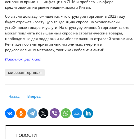
основных причин — инфляция в США и проблемы в сфере
кредитования на рынке недвижимости Китая.
Согласно докладу, ожидается, что структура торговли в 2022 году
будет отражать растущую тенденцию спроса на экологически
устойчивые товары и услуги. На структуру мировой торговли также
может повлиять повышенный спрос на стратегические товары,
необходимые для поддержки наиболее важных отраслей экономики.
Речь идет об альтернативных источниках энергии и
редкоземельных металлах, таких как кобальт и литий.
Источник psm7.com
мировая торговля
Предыдущий: Более 14,5 млн домов пострадали от природных катастро
Следующий: Инвестиции в финтех в 2021 году достигли ре
Назад
Вперед
НОВОСТИ