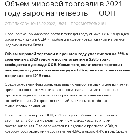
Объем мировой торговли в 2021
году вырос на четверть — ООН
ОПУБЛИКОВАНО: 18.02.2022, 15:24
ПРОСМОТРОВ:
2181
Прогноз экономического роста в текущем году снижен с 4,9% до 4,4%
из-за инфляции в США и проблем в сфере кредитования на рынке
недвижимости Китая.
Объем мировой торговли в прошлом году увеличился на 25% в
сравнении с 2020 годом и достиг отметки в $28,5 трлн,
сообщается в докладе ООН. Кроме того, количество торговых
операций и сделок по всему миру на 13% превзошло показатели
докризисного 2019 года.
Среди основных факторов, оказавших наиболее ощутимое влияние,
признаны рост стоимости энергоносителей, снятие некоторых
противоэпидемиологических ограничений и повышенный
потребительский спрос, возникший за счет масштабных
финансовых вливаний.
По мнению экспертов ООН, в 2022 году глобальная экономика
столкнется с более медленными, чем ожидалось, темпами
восстановления. Это отражается в недавнем прогнозе МВФ, в
котором рост экономики составит не 4,9%, а около 4,4% в год. Среди