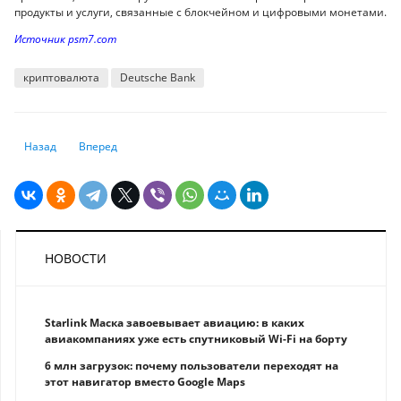
продукты и услуги, связанные с блокчейном и цифровыми монетами.
Источник psm7.com
криптовалюта
Deutsche Bank
Предыдущий: Роберт Кийосаки предсказал рост биткоина до $500 тыс. 
Следующий: Visa планирует запустить расчеты в стейблкоин
Назад
Вперед
НОВОСТИ
Starlink Маска завоевывает авиацию: в каких
авиакомпаниях уже есть спутниковый Wi-Fi на борту
6 млн загрузок: почему пользователи переходят на
этот навигатор вместо Google Maps