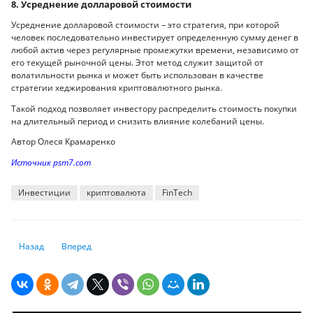
8. Усреднение долларовой стоимости
Усреднение долларовой стоимости – это стратегия, при которой
человек последовательно инвестирует определенную сумму денег в
любой актив через регулярные промежутки времени, независимо от
его текущей рыночной цены. Этот метод служит защитой от
волатильности рынка и может быть использован в качестве
стратегии хеджирования криптовалютного рынка.
Такой подход позволяет инвестору распределить стоимость покупки
на длительный период и снизить влияние колебаний цены.
Автор Олеся Крамаренко
Источник psm7.com
Инвестиции
криптовалюта
FinTech
Предыдущий: Binance запускает встроенный в приложение кошелек 
Следующий: Взлетит ли Bitcoin еще выше: аналитики расск
Назад
Вперед