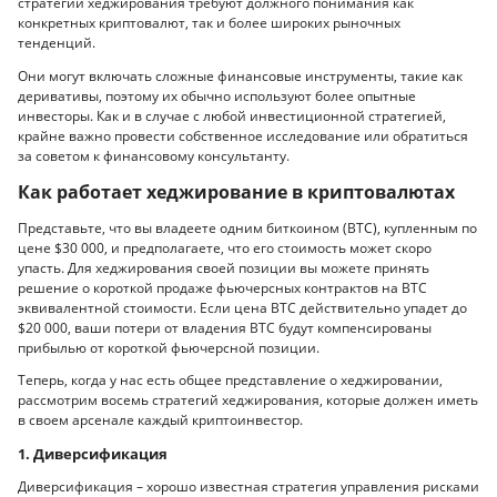
стратегии хеджирования требуют должного понимания как
конкретных криптовалют, так и более широких рыночных
тенденций.
Они могут включать сложные финансовые инструменты, такие как
деривативы, поэтому их обычно используют более опытные
инвесторы. Как и в случае с любой инвестиционной стратегией,
крайне важно провести собственное исследование или обратиться
за советом к финансовому консультанту.
Как работает хеджирование в криптовалютах
Представьте, что вы владеете одним биткоином (BTC), купленным по
цене $30 000, и предполагаете, что его стоимость может скоро
упасть. Для хеджирования своей позиции вы можете принять
решение о короткой продаже фьючерсных контрактов на BTC
эквивалентной стоимости. Если цена BTC действительно упадет до
$20 000, ваши потери от владения BTC будут компенсированы
прибылью от короткой фьючерсной позиции.
Теперь, когда у нас есть общее представление о хеджировании,
рассмотрим восемь стратегий хеджирования, которые должен иметь
в своем арсенале каждый криптоинвестор.
1. Диверсификация
Диверсификация – хорошо известная стратегия управления рисками