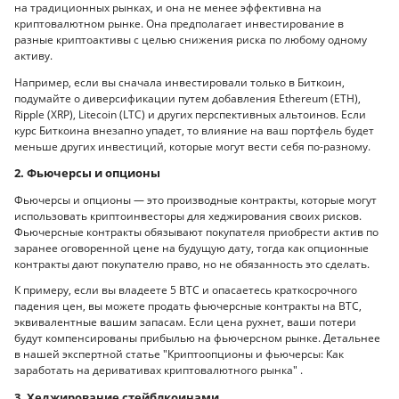
на традиционных рынках, и она не менее эффективна на
криптовалютном рынке. Она предполагает инвестирование в
разные криптоактивы с целью снижения риска по любому одному
активу.
Например, если вы сначала инвестировали только в Биткоин,
подумайте о диверсификации путем добавления Ethereum (ETH),
Ripple (XRP), Litecoin (LTC) и других перспективных альтоинов. Если
курс Биткоина внезапно упадет, то влияние на ваш портфель будет
меньше других инвестиций, которые могут вести себя по-разному.
2. Фьючерсы и опционы
Фьючерсы и опционы — это производные контракты, которые могут
использовать криптоинвесторы для хеджирования своих рисков.
Фьючерсные контракты обязывают покупателя приобрести актив по
заранее оговоренной цене на будущую дату, тогда как опционные
контракты дают покупателю право, но не обязанность это сделать.
К примеру, если вы владеете 5 BTC и опасаетесь краткосрочного
падения цен, вы можете продать фьючерсные контракты на BTC,
эквивалентные вашим запасам. Если цена рухнет, ваши потери
будут компенсированы прибылью на фьючерсном рынке. Детальнее
в нашей экспертной статье "Криптоопционы и фьючерсы: Как
заработать на деривативах криптовалютного рынка" .
3. Хеджирование стейблкоинами