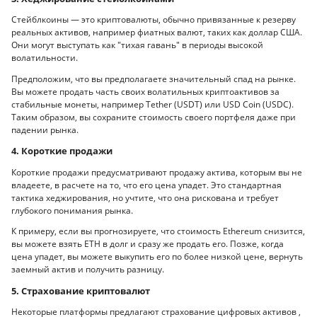
Стейблкоины — это криптовалюты, обычно привязанные к резерву
реальных активов, например фиатных валют, таких как доллар США.
Они могут выступать как "тихая гавань" в периоды высокой
волатильности.
Предположим, что вы предполагаете значительный спад на рынке.
Вы можете продать часть своих волатильных криптоактивов за
стабильные монеты, например Tether (USDT) или USD Coin (USDC).
Таким образом, вы сохраните стоимость своего портфеля даже при
падении рынка.
4. Короткие продажи
Короткие продажи предусматривают продажу актива, которым вы не
владеете, в расчете на то, что его цена упадет. Это стандартная
тактика хеджирования, но учтите, что она рискована и требует
глубокого понимания рынка.
К примеру, если вы прогнозируете, что стоимость Ethereum снизится,
вы можете взять ETH в долг и сразу же продать его. Позже, когда
цена упадет, вы можете выкупить его по более низкой цене, вернуть
заемный актив и получить разницу.
5. Страхование криптовалют
Некоторые платформы предлагают страхование цифровых активов ,