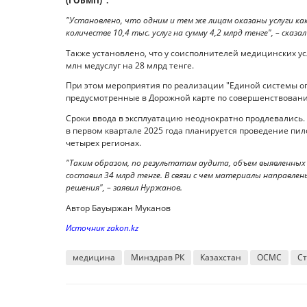
(ГОБМП)".
"Установлено, что одним и тем же лицам оказаны услуги как
количестве 10,4 тыс. услуг на сумму 4,2 млрд тенге", – сказ
Также установлено, что у соисполнителей медицинских у
млн медуслуг на 28 млрд тенге.
При этом мероприятия по реализации "Единой системы оп
предусмотренные в Дорожной карте по совершенствовани
Сроки ввода в эксплуатацию неоднократно продлевались
в первом квартале 2025 года планируется проведение пил
четырех регионах.
"Таким образом, по результатам аудита, объем выявленных
составил 34 млрд тенге. В связи с чем материалы направле
решения", – заявил Нуржанов.
Автор Бауыржан Муканов
Источник zakon.kz
медицина
Минздрав РК
Казахстан
ОСМС
Ст