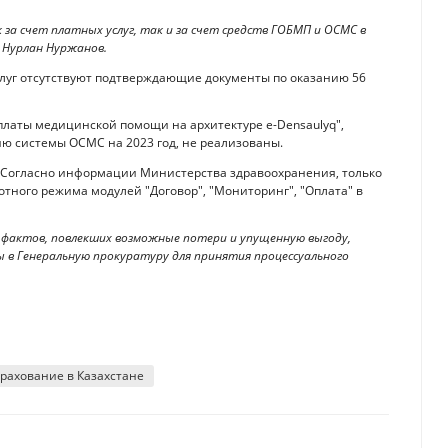
 за счет платных услуг, так и за счет средств ГОБМП и ОСМС в
ал Нурлан Нуржанов.
слуг отсутствуют подтверждающие документы по оказанию 56
латы медицинской помощи на архитектуре e-Densaulyq",
ю системы ОСМС на 2023 год, не реализованы.
. Согласно информации Министерства здравоохранения, только
отного режима модулей "Договор", "Мониторинг", "Оплата" в
 фактов, повлекших возможные потери и упущенную выгоду,
ны в Генеральную прокуратуру для принятия процессуального
рахование в Казахстане