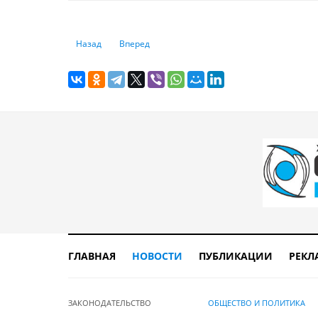
Предыдущий: Какие прививки нужно делать перед выезд
Следующий: К казахстанцам из-за банковских
Назад
Вперед
ГЛАВНАЯ
НОВОСТИ
ПУБЛИКАЦИИ
РЕКЛ
ЗАКОНОДАТЕЛЬСТВО
ОБЩЕСТВО И ПОЛИТИКА