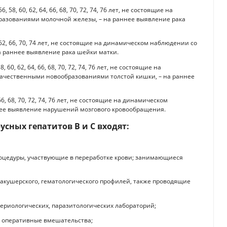
6, 58, 60, 62, 64, 66, 68, 70, 72, 74, 76 лет, не состоящие на
азованиями молочной железы, – на раннее выявление рака
58, 62, 66, 70, 74 лет, не состоящие на динамическом наблюдении со
 раннее выявление рака шейки матки.
, 60, 62, 64, 66, 68, 70, 72, 74, 76 лет, не состоящие на
ачественными новообразованиями толстой кишки, – на раннее
, 66, 68, 70, 72, 74, 76 лет, не состоящие на динамическом
нее выявление нарушений мозгового кровообращения.
усных гепатитов В и С входят:
оцедуры, участвующие в переработке крови; занимающиеся
, акушерского, гематологического профилей, также проводящие
териологических, паразитологических лабораторий;
 оперативные вмешательства;