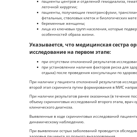
пациенты центров и отделений гемодиализа, гемат
легочной хирургии;
пациенты, получающие гемотрансфузии, транспланта
фетальных, стволовых клеток и биологических мате
беременные женщины;
лица из ключевых групп населения, которые подв
особенностей образа жизни.
Указывается, что медицинская сестра 
исследование на первом этапе:
при отсутствии отклонений результатов исследова
при установлении наличия факторов риска для зд
отдыха) после проведения консультации по здоро
При наличии у пациента отклонений результатов исследо
второй этап скрининга путем формирования в МИС направ
При наличии результатов ранее оказанных (в течение по
объему скрининговых исследований второго этапа, врач 
клинического диагноза.
Выявленные в ходе скрининговых исследований пациенты
динамическому наблюдению.
При выявлении острых заболеваний проводится обследов
здоровья пациента до полного выздоровления.