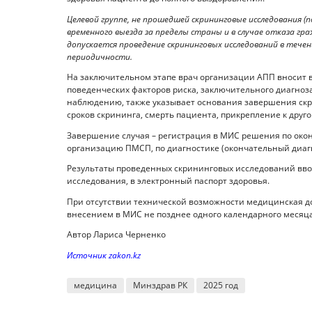
Целевой группе, не прошедшей скрининговые исследования (п
временного выезда за пределы страны и в случае отказа гр
допускается проведение скрининговых исследований в течен
периодичности.
На заключительном этапе врач организации АПП вносит 
поведенческих факторов риска, заключительного диагноз
наблюдению, также указывает основания завершения скр
сроков скрининга, смерть пациента, прикрепление к друг
Завершение случая – регистрация в МИС решения по око
организацию ПМСП, по диагностике (окончательный диагно
Результаты проведенных скрининговых исследований вв
исследования, в электронный паспорт здоровья.
При отсутствии технической возможности медицинская 
внесением в МИС не позднее одного календарного месяца
Автор Лариса Черненко
Источник zakon.kz
медицина
Минздрав РК
2025 год