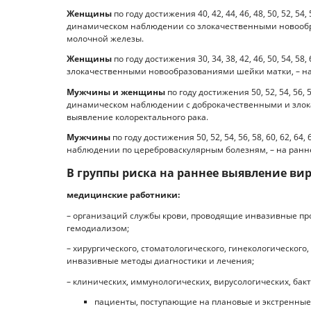
Женщины
по году достижения 40, 42, 44, 46, 48, 50, 52, 54, 5
динамическом наблюдении со злокачественными новообр
молочной железы.
Женщины
по году достижения 30, 34, 38, 42, 46, 50, 54, 
злокачественными новообразованиями шейки матки, – на
Мужчины и женщины
по году достижения 50, 52, 54, 56, 58
динамическом наблюдении с доброкачественными и злок
выявление колоректального рака.
Мужчины
по году достижения 50, 52, 54, 56, 58, 60, 62, 64
наблюдении по цереброваскулярным болезням, – на ран
В группы риска на раннее выявление вир
медицинские работники:
– организаций службы крови, проводящие инвазивные пр
гемодиализом;
– хирургического, стоматологического, гинекологического
инвазивные методы диагностики и лечения;
– клинических, иммунологических, вирусологических, бак
пациенты, поступающие на плановые и экстренные