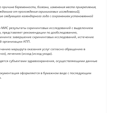
о причине беременности, болезни, изменения места прикрепления,
ажданина от прохождения скрининговых исследований),
ие следующего календарного года с сохранением установленной
в МИС результаты скрининговых исследований с выделением
а, представляет рекомендации по дообследованию,
ининга: завершение скрининговых исследований, истечение
ой организации АПП.
нчанию маршрута оказания услуг согласно обращению в
з), лечению (исход (исход ухода).
одятся субъектами здравоохранения, осуществляющими данные
документация оформляется в бумажном виде с последующим
.