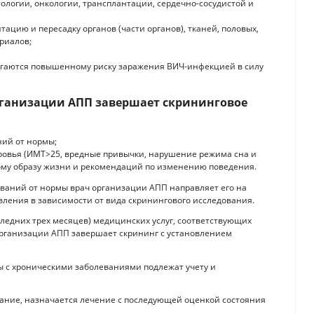
ологии, онкологии, трансплантации, сердечно-сосудистой и
цию и пересадку органов (части органов), тканей, половых,
риалов;
ергаются повышенному риску заражения ВИЧ-инфекцией в силу
организации АПП завершает скрининговое
ний от нормы;
оровья (ИМТ>25, вредные привычки, нарушение режима сна и
вому образу жизни и рекомендаций по изменению поведения.
ваний от нормы врач организации АПП направляет его на
ления в зависимости от вида скринингового исследования.
следних трех месяцев) медицинских услуг, соответствующих
организации АПП завершает скрининг с установлением
 с хроническими заболеваниями подлежат учету и
ание, назначается лечение с последующей оценкой состояния