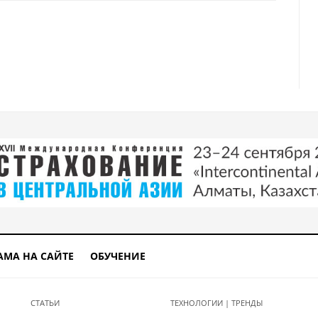
ом за границу
 карт обратился Нацбанк
АМА НА САЙТЕ
ОБУЧЕНИЕ
СТАТЬИ
ТЕХНОЛОГИИ | ТРЕНДЫ