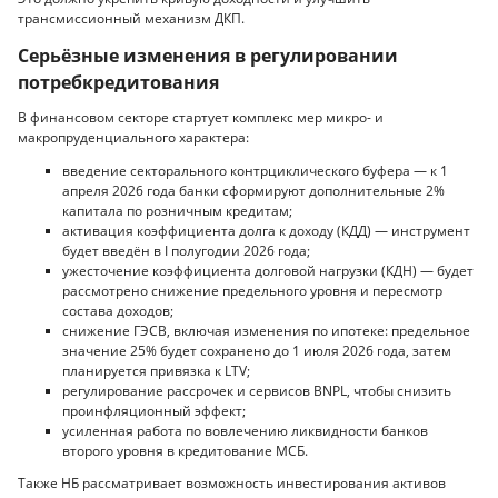
трансмиссионный механизм ДКП.
Серьёзные изменения в регулировании
потребкредитования
В финансовом секторе стартует комплекс мер микро- и
макропруденциального характера:
введение секторального контрциклического буфера — к 1
апреля 2026 года банки сформируют дополнительные 2%
капитала по розничным кредитам;
активация коэффициента долга к доходу (КДД) — инструмент
будет введён в I полугодии 2026 года;
ужесточение коэффициента долговой нагрузки (КДН) — будет
рассмотрено снижение предельного уровня и пересмотр
состава доходов;
снижение ГЭСВ, включая изменения по ипотеке: предельное
значение 25% будет сохранено до 1 июля 2026 года, затем
планируется привязка к LTV;
регулирование рассрочек и сервисов BNPL, чтобы снизить
проинфляционный эффект;
усиленная работа по вовлечению ликвидности банков
второго уровня в кредитование МСБ.
Также НБ рассматривает возможность инвестирования активов