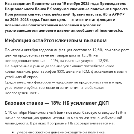
На заседании Правительства 19 ноября 2025 года Председатель
Национального Банка РК озвучил ключевые положения проекта
Программы совместных действий Правительства, НБ и АРРФР
на 2026–2028 годы. Главная цель — снижение инфляции и
повышение благосостояния населения в условиях
усиливающегося ценового давления,сообщает allinsurance.kz.
Инфляция остаётся ключевым вызовом
По итогам октября годовая инфляция составила 12,6%, при этом рост
цен на продовольственные товары достиг 13,5%, на
непродовольственные — 11%, на платные услуги — 12,9%.
На внутреннем рынке давление усиливают потребительское
кредитование, рост тарифов ЖКХ, цены на ГСМ, фискальные меры и
устойчивый спрос.
Среди внешних факторов — удорожание продовольствия в мире,
укрепление рубля, торговые ограничения и глобальная
неопределённость.
Базовая ставка — 18%: НБ усиливает ДКП
С 10 октября Национальный Банк повысил базовую ставку до 18% и
начал реализацию дополнительных мер по изъятию избыточной
ликвидности. В рамках Программы НБ сосредотачивается на:
умеренно жёсткой денежно-кредитной политике,