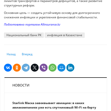
лимитов трансфертов и параметров дефицитов, а также развитие
структурных реформ.
Основная цель — создать устойчивую основу для долгосрочного
снижения инфляции и укрепления финансовой стабильности.
Подготовлено порталом Allinsurance.kz
Национальный банк РК
инфляция в Казахстане
Предыдущий: Досрочное погашение кредитов: что нужно знать казах
Следующий: Какие налоги нужно уплатить до 25 и 26 ноябр
Назад
Вперед
НОВОСТИ
Starlink Маска завоевывает авиацию: в каких
авиакомпаниях уже есть спутниковый Wi-Fi на борту