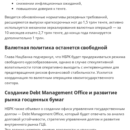
снижении инфляционных ожиданий,
повышении доверия к тенге.
Вводятся обновлённые нормативы резервных требований,
расширяются выпуски краткосрочных нот до 1,5 трлн тенге, активно
используется механизм зеркалирования валютных операций — за
10 месяцев изъято 2,7 трлн тенге, до конца года планируется
дополнительно 1 трлн.
Валютная политика останется свободной
Глава Нацбанка подчеркнул, что НБРК будет придерживаться режима
свободного курсообразования, однако в случае спекулятивной
волатильности готов оперативно выходить с интервенциями для
предотвращения рисков финансовой стабильности. Усилится
координация по валютным операциям квазигосударственного
сектора.
Создание Debt Management Office и развитие
рынка госценных бумаг
НБРК также объявил о создании офиса управления государственным
долгом — Debt Management Office, который будет отвечать за анализ
долговой устойчивости, стратегию управления долгом и развитие
внутреннего рынка ГЦБ.
Это должно укрепить кривую доходности и улучшить