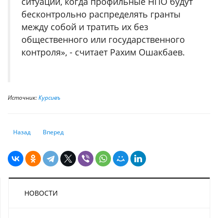
ситуации, когда профильные НПО будут
бесконтрольно распределять гранты
между собой и тратить их без
общественного или государственного
контроля», - считает Рахим Ошакбаев.
Источник:
Курсивъ
Предыдущий: Пенсии в Казахстане: почти восточная сказка?
Следующий: Президент назвал профессии, которые будут в
Назад
Вперед
НОВОСТИ