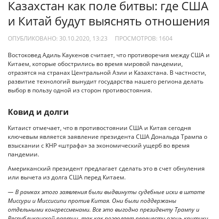
Казахстан как поле битвы: где США
и Китай будут выяснять отношения
ОПУБЛИКОВАНО: 30.10.2020, 13:23
ПРОСМОТРОВ:
1604
Востоковед Адиль Каукенов считает, что противоречия между США и
Китаем, которые обострились во время мировой пандемии,
отразятся на странах Центральной Азии и Казахстана. В частности,
развитие технологий вынудит государства нашего региона делать
выбор в пользу одной из сторон противостояния.
Ковид и долги
Китаист отмечает, что в противостоянии США и Китая сегодня
ключевым является заявление президента США Дональда Трампа о
взыскании с КНР «штрафа» за экономический ущерб во время
пандемии.
Американский президент предлагает сделать это в счет обнуления
или вычета из долга США перед Китаем.
— В рамках этого заявления были выдвинуты судебные иски в штате
Миссури и Миссисипи против Китая. Они были поддержаны
отдельными конгрессменами. Все это выгодно президенту Трампу и
Республиканской партии, так как позволяет перенести огонь критики