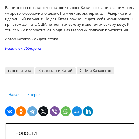
Вашингтон попытается остановить рост Китая, сохранив за ним роль
«мирового сборочного цеха». По мнению эксперта, для Америки это
идеальный вариант. Но для Китая важно не дать себя изолировать и
при этом догнать США по политическому и экономическому весу. И
тем самым превратиться в один из мировых полюсов притяжения.
Автор Ботагоз Сейдахметова
Источник 365info.kz
геополитика
Казахстан и Китай
США и Казахстан
Предыдущий: Эксперт рассказал, как следят за сотрудниками на удал
Следующий: Найдены люди с полной невосприимчивостью 
Назад
Вперед
НОВОСТИ