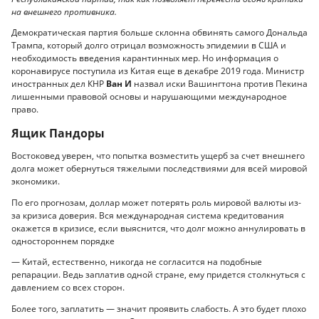
на внешнего противника.
Демократическая партия больше склонна обвинять самого Дональда
Трампа, который долго отрицал возможность эпидемии в США и
необходимость введения карантинных мер. Но информация о
коронавирусе поступила из Китая еще в декабре 2019 года. Министр
иностранных дел КНР
Ван И
назвал иски Вашингтона против Пекина
лишенными правовой основы и нарушающими международное
право.
Ящик Пандоры
Востоковед уверен, что попытка возместить ущерб за счет внешнего
долга может обернуться тяжелыми последствиями для всей мировой
экономики.
По его прогнозам, доллар может потерять роль мировой валюты из-
за кризиса доверия. Вся международная система кредитования
окажется в кризисе, если выяснится, что долг можно аннулировать в
одностороннем порядке
— Китай, естественно, никогда не согласится на подобные
репарации. Ведь заплатив одной стране, ему придется столкнуться с
давлением со всех сторон.
Более того, заплатить — значит проявить слабость. А это будет плохо