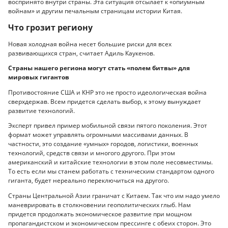
воспринято внутри страны. Эта ситуация отсылает к «опиумным
войнам» и другим печальным страницам истории Китая.
Что грозит региону
Новая холодная война несет большие риски для всех
развивающихся стран, считает Адиль Каукенов.
Страны нашего региона могут стать «полем битвы» для
мировых гигантов
Противостояние США и КНР это не просто идеологическая война
сверхдержав. Всем придется сделать выбор, к этому вынуждает
развитие технологий.
Эксперт привел пример мобильной связи пятого поколения. Этот
формат может управлять огромными массивами данных. В
частности, это создание «умных» городов, логистики, военных
технологий, средств связи и многого другого. При этом
американский и китайские технологии в этом поле несовместимы.
То есть если мы станем работать с техническим стандартом одного
гиганта, будет нереально переключиться на другого.
Страны Центральной Азии граничат с Китаем. Так что им надо умело
маневрировать в столкновении геополитических глыб. Нам
придется продолжать экономическое развитие при мощном
пропагандистском и экономическом прессинге с обеих сторон. Это