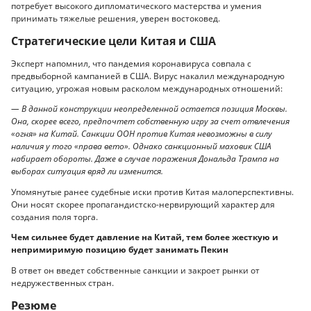
потребует высокого дипломатического мастерства и умения
принимать тяжелые решения, уверен востоковед.
Стратегические цели Китая и США
Эксперт напомнил, что пандемия коронавируса совпала с
предвыборной кампанией в США. Вирус накалил международную
ситуацию, угрожая новым расколом международных отношений:
— В данной конструкции неопределенной остается позиция Москвы.
Она, скорее всего, предпочтет собственную игру за счет отвлечения
«огня» на Китай. Санкции ООН против Китая невозможны в силу
наличия у того «права вето». Однако санкционный маховик США
набирает обороты. Даже в случае поражения Дональда Трампа на
выборах ситуация вряд ли изменится.
Упомянутые ранее судебные иски против Китая малоперспективны.
Они носят скорее пропагандистско-нервирующий характер для
создания поля торга.
Чем сильнее будет давление на Китай, тем более жесткую и
непримиримую позицию будет занимать Пекин
В ответ он введет собственные санкции и закроет рынки от
недружественных стран.
Резюме