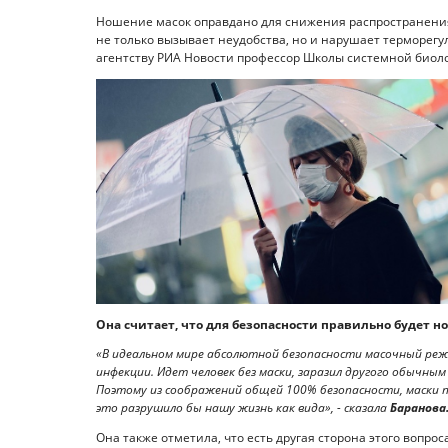
Ношение масок оправдано для снижения распространения л
не только вызывает неудобства, но и нарушает терморегу
агентству РИА Новости профессор Школы системной биол
Она считает, что для безопасности правильно будет но
«В идеальном мире абсолютной безопасности масочный режи
инфекции. Идет человек без маски, заразил другого обычны
Поэтому из соображений общей 100% безопасности, маски п
это разрушило бы нашу жизнь как вида», - сказала
Баранова
Она также отметила, что есть другая сторона этого вопроса