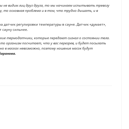
мы не видим лиц друг друга, то мы начинаем испытывать тревогу
цу, то основная проблема и в том, что трудно дышать, и в
а датчик регулировки температуры в сауне. Датчик «думает»,
т сауну сильнее.
еские термодатчики, которые передают сигнал о состоянии тела.
то организм посчитает, что у вас перегрев, и будет посылать
но в масках невозможно, поэтому ношение масок будут
Баранова.
 в Алматы
сознания у переболевших коронавирусом