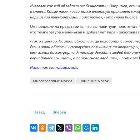
«Человек как вид обладает особенностями. Например, если 
и стресс. Кроме того, когда маска вплотную прилегает к ли
нарушении терморегуляции организма», - уточнила биолог.
Он предложила представить, что вы накинули полотенце н
что температура маленькая и добавляет пара - разогревае
«Так и с маской. На этой области лица находится биологич
Если в этой области чувствуется повышение температуры, 
вам сигнал дискомфорта. А потому держать людей бесконеч
периодически снимать, а потом снова вводить», - пояснила
Источник centralasia.media
многоразовые маски
ношение масок
Предыдущий: Ограничения на покупку хлеба установили
Следующий: Что может вызвать спутанность 
Назад
Вперед